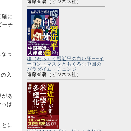
遠藤誉著（ビジネス社）
正確に
ピーチ
になっ
嗤（わら）う習近平の白い牙――イ
ーロン・マスクともくろむ中国の
パラダイム・チェンジ
遠藤誉著（ビジネス社）
訳の入
要があ
やっぱ
ことに