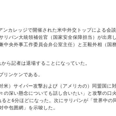
のアンカレッジで開催された米中外交トップによる会
サリバン大統領補佐官（国家安全保障担当）が出席
兼中央外事工作委員会弁公室主任）と王毅外相（国
れから記者は退場することになっていた。
ブリンケンである。
対米）サイバー攻撃および（アメリカの）同盟国に
々の深い懸念についても話し合いたい」と攻撃の口
れると6分ほどになった。次にサリバンが「世界中の
対中包囲網」を示唆した。