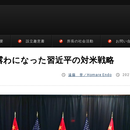
要
設立趣意書
所長の社会活動
お問い
露わになった習近平の対米戦略
遠藤 誉／Homare Endo
202