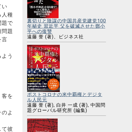
てい
る人種
裏切りと陰謀の中国共産党建党100
問題で
年秘史 習近平 父を破滅させた鄧小
権問題
平への復讐
遠藤 誉 (著)、ビジネス社
を言
るよう
ポストコロナの米中覇権とデジタ
、客を
ル人民元
遠藤 誉 (著), 白井 一成 (著), 中国問
題グローバル研究所 (編集)
そのよ
して彼