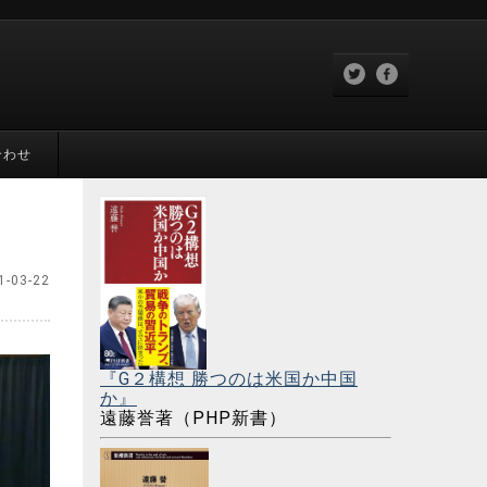
合わせ
1-03-22
『G２構想 勝つのは米国か中国
か』
遠藤誉著（PHP新書）