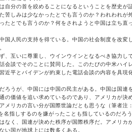
は自分の首を絞めることになるということを歴史が
た苦しみは少なかったとでも言うのか？われわれが
ったとでも言うのか？何をされようと中国は立ち直
中国人民の支持を得ている。中国の社会制度を改変
。
ず、互いに尊重し、ウインウインとなるべき協力し
話会談でそのことに賛同した。このたびの中米ハイ
習近平とバイデンが約束した電話会談の内容を具現
だろうが、中国には中国の民主がある。中国は国連
通の価値を追い求めているのであり、アメリカが決
アメリカの言い分が国際世論だとも思うな（筆者注
国を名指しするのを嫌がったことも指しているのだろ
はなく、国連が決めた秩序が国際秩序だ。アメリカ
ない国が地球上には数多くある。