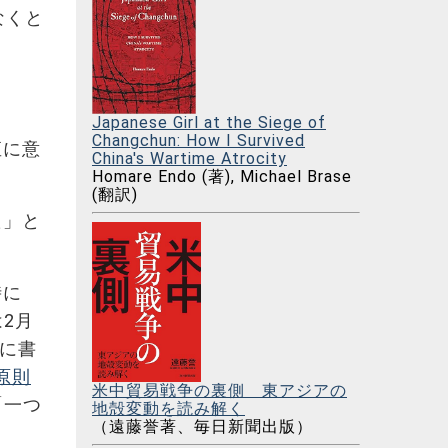
なくと
Japanese Girl at the Siege of
Changchun: How I Survived
直に意
China's Wartime Atrocity
Homare Endo (著), Michael Brase
(翻訳)
た」と
時に
2月
に書
原則
米中貿易戦争の裏側 東アジアの
「一つ
地殻変動を読み解く
（遠藤誉著、毎日新聞出版）