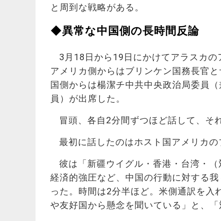
と周到な戦略がある。
◆異常な中国側の長時間反論
3月18日から19日にかけてアラスカ
アメリカ側からはブリンケン国務長官と
国側からは楊潔チ中共中央政治局委員（
員）が出席した。
冒頭、各自2分間ずつほど話して、そ
最初に話したのはホスト国アメリカの
彼は「新疆ウイグル・香港・台湾・（
経済的強圧など、中国の行動に対する我
った。時間は2分半ほど。米側通訳を入
や友好国から懸念を聞いている」と、「