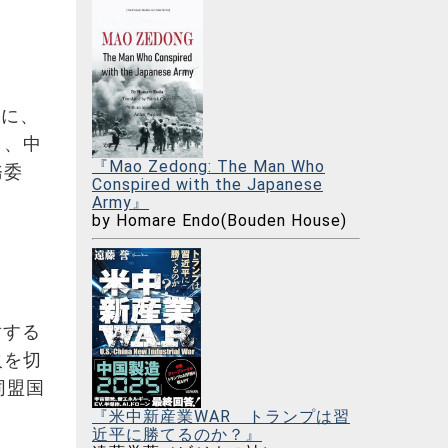
談に、
し、中
『Mao Zedong: The Man Who
務委
Conspired with the Japanese
Army』
by Homare Endo(Bouden House)
対する
火を切
同盟国
『米中新産業WAR トランプは習
近平に勝てるのか？』