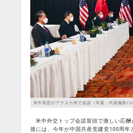
米中高官がアラスカ州で会談（写真：代表撮影/ロ
米中外交トップ会談冒頭で激しい応酬
後には、今年が中国共産党建党100周年