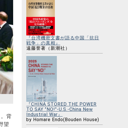
『台湾機密文書が語る中国「抗日
戦争」の真相』
遠藤誉著（新潮社）
『CHINA STORED THE POWER
TO SAY "NO!"-U.S.-China New
Industrial War』
た。背
by Homare Endo(Bouden House)
野望