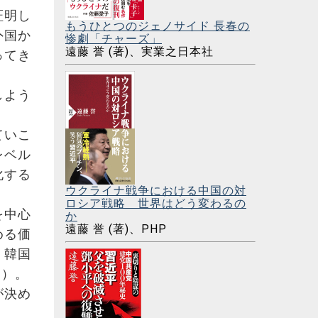
証明し
もうひとつのジェノサイド 長春の
外国か
惨劇「チャーズ」
遠藤 誉 (著)、実業之日本社
ってき
しよう
ていこ
レベル
化する
ウクライナ戦争における中国の対
ロシア戦略 世界はどう変わるの
を中心
か
遠藤 誉 (著)、PHP
める価
：韓国
う）。
が決め