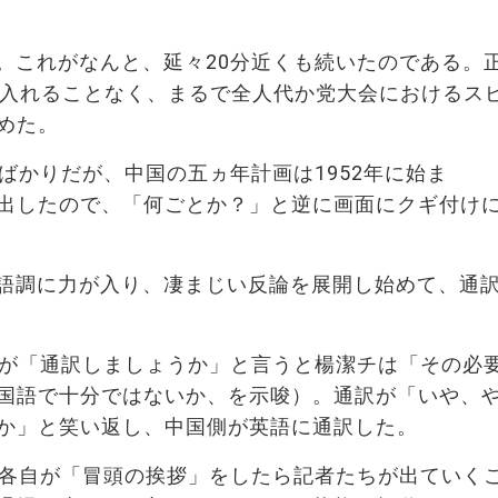
。これがなんと、延々20分近くも続いたのである。
を入れることなく、まるで全人代か党大会におけるス
めた。
ばかりだが、中国の五ヵ年計画は1952年に始ま
出したので、「何ごとか？」と逆に画面にクギ付け
語調に力が入り、凄まじい反論を展開し始めて、通
訳が「通訳しましょうか」と言うと楊潔チは「その必
国語で十分ではないか、を示唆）。通訳が「いや、
か」と笑い返し、中国側が英語に通訳した。
人各自が「冒頭の挨拶」をしたら記者たちが出ていく