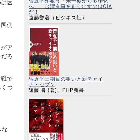
習近平が狙う「米一極から多極化
のは困
へ」 台湾有事を創り出すのはCIA
だ！
遠藤誉著（ビジネス社）
中国側
国がア
いだろ
作戦で
習近平三期目の狙いと新チャイ
ナ・セブン
いくつ
遠藤 誉 (著)、PHP新書
らな