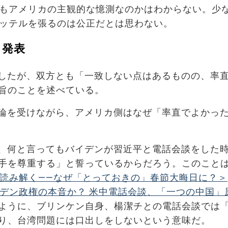
もアメリカの主観的な憶測なのかはわからない。少
ッテルを張るのは公正だとは思わない。
と発表
したが、双方とも「一致しない点はあるものの、率
旨のことを述べている。
論を受けながら、アメリカ側はなぜ「率直でよかっ
、何と言ってもバイデンが習近平と電話会談をした
手を尊重する」と誓っているからだろう。このことは
読み解く――なぜ「とっておきの」春節大晦日に？＞
デン政権の本音か？ 米中電話会談、「一つの中国」
ように、ブリンケン自身、楊潔チとの電話会談では
り、台湾問題には口出しをしないという意味だ。