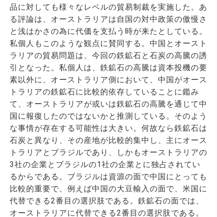
品に対しても様々なレベルの貿易制裁を実施した。あ
る評論は、オーストラリアは自国の対中政策の傲慢さ
と浅はかさの為に代価を支払う時が来たとしている。
私個人もこのような観点に賛同する。中国とオースト
ラリアの貿易問題は、今回の鉄鉱石と石炭の高騰の誘
引となった。私個人は、鉄鉱石の高騰は資本投機の要
素以外に、オーストラリア側において、中国がオース
トラリアの鉄鉱石に比較的依存していることに鑑み
て、オーストラリアが或いは鉄鉱石の高騰を通じて中
国に報復したのではないかと推測している。そのよう
な事情が存在する可能性は大きい。何故なら鉄鉱石は
石炭と異なり、その産地が比較的集中し、主にオース
トラリアとブラジルであり、しかもオーストラリアの
3社の企業とブラジルの1社の企業とに独占されてい
るからである。ブラジルは資源の面で中国にとっても
比較的重要で、例えば中国の大豆輸入の面で、米国に
代替できる2番目の選択肢である。鉄鉱石の面では、
オーストラリアに代替できる2番目の選択肢である。