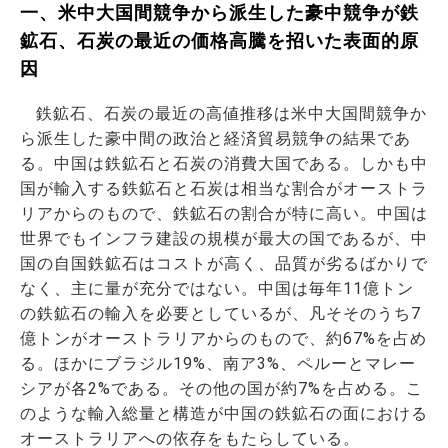
一、米中大国間競争から派生した豪中競争が鉄
鉱石、石炭の最近の価格高騰を招いた表面的原
因
鉄鉱石、石炭の最近の高値推移は米中大国間競争か
ら派生した豪中間の政治と経済貿易競争の結果であ
る。中国は鉄鉱石と石炭の消費大国である。しかも中
国が輸入する鉄鉱石と石炭は相当な割合がオーストラ
リアからのもので、鉄鉱石の割合が特に高い。中国は
世界でもインフラ建設の規模が最大の国であるが、中
国の自国鉄鉱石はコストが高く、品質が劣るばかりで
なく、主に量が充分ではない。中国は毎年11億トン
の鉄鉱石の輸入を必要としているが、凡そそのうち7
億トンがオーストラリアからのもので、約67%を占め
る。ほかにブラジル19%、南ア3%、ペルーとマレー
シアが各2%である。その他の国が約7%を占める。こ
のような輸入総量と構造が中国の鉄鉱石の面における
オーストラリアへの依存をもたらしている。