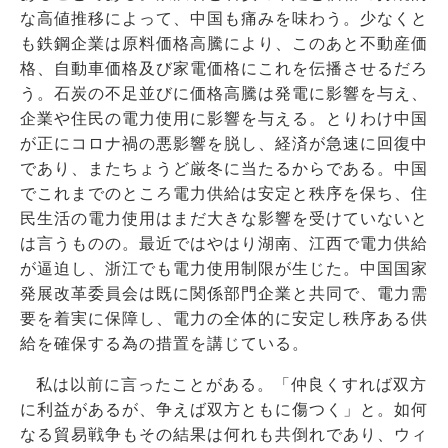
な高値推移によって、中国も痛みを味わう。少なくと
も鉄鋼企業は原料価格高騰により、このあと不動産価
格、自動車価格及び家電価格にこれを伝播させるだろ
う。石炭の不足並びに価格高騰は発電に影響を与え、
企業や住民の電力使用に影響を与える。とりわけ中国
が正にコロナ禍の悪影響を脱し、経済が急速に回復中
であり、またちょうど厳冬に当たるからである。中国
でこれまでのところ電力供給は安定と秩序を保ち、住
民生活の電力使用はまだ大きな影響を受けていないと
は言うものの。最近ではやはり湖南、江西で電力供給
が逼迫し、浙江でも電力使用制限が生じた。中国国家
発展改革委員会は既に関係部門企業と共同で、電力需
要を着実に保障し、電力の全体的に安定し秩序ある供
給を確保する為の措置を講じている。
私は以前に言ったことがある。「仲良くすれば双方
に利益があるが、争えば双方ともに傷つく」と。如何
なる貿易戦争もその結果は何れも共倒れであり、ウィ