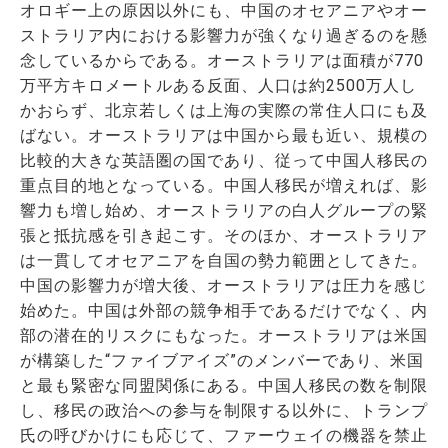
オロギー上の原因以外にも、中国のオセアニアやオー
ストラリア内における影響力が強くなり過ぎるのを懸
念しているからである。オーストラリアは面積が770
万平方キロメートルある反面、人口は約2500万人し
かおらず、北京若しくは上海の実際の常住人口にも及
ばない。オーストラリアは中国から最も近い、規模の
比較的大きな英語圏の国であり、従って中国人移民の
重点目的地となっている。中国人移民が増えれば、影
響力も増し始め、オーストラリアの白人グループの緊
張と抵抗感を引き起こす。そのほか、オーストラリア
は一貫してオセアニアを自国の勢力範囲としてきた。
中国の影響力が増大後、オーストラリアは圧力を感じ
始めた。中国は外部の競争相手であるだけでなく、内
部の潜在的リスクにもなった。オーストラリアは米国
が構築した“ファイブアイズ”のメンバーであり、米国
と最も緊密な同盟関係にある。中国人移民の数を制限
し、移民の政治への参与を制限する以外に、トランプ
氏の呼びかけにも応じて、ファーウェイの機器を禁止