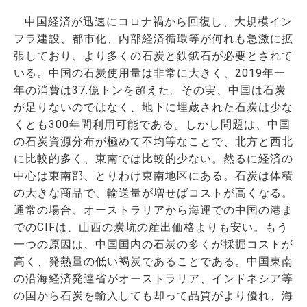
中国経済が迅速にコロナ禍から回復し、大規模イン
フラ建設、都市化、内部経済循環等が何れも急激に拡
張しており、より多くの石炭と鉄鉱石が必要とされて
いる。中国の石炭使用量は非常に大きく、2019年一
年の消費は37.億トンを超えた。その実、中国は石炭
が足りないのではなく、地下に埋蔵された石炭は少な
くとも300年間利用可能である。しかし問題は、中国
の石炭資源分布が極めて不均等なことで、北方と西北
に比較的多く、東南では比較的少ない。然るに経済の
中心は東南部、とりわけ東南地区にある。石炭は体積
の大きな商品で、輸送量が増せばコストが高くなる。
通常の場合、オーストラリアから海運での中国の港ま
でのCIFは、山西の炭坑の産出価格よりも安い。もう
一つの原因は、中国国内の石炭の多くが採掘コストが
高く、発熱量の低い褐炭であることである。中国東南
の沿海経済発達省がオーストラリア、インドネシア等
の国から石炭を輸入しても却って品質がより優れ、海