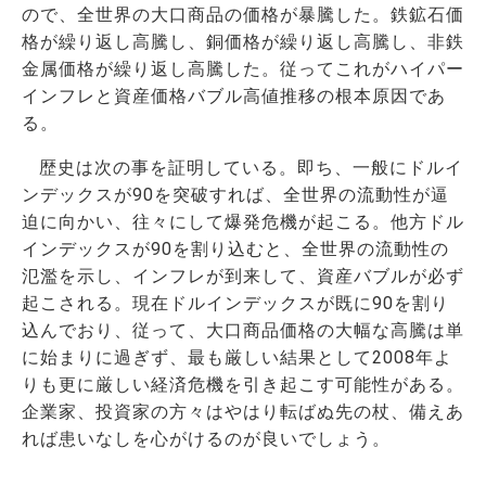
ので、全世界の大口商品の価格が暴騰した。鉄鉱石価
格が繰り返し高騰し、銅価格が繰り返し高騰し、非鉄
金属価格が繰り返し高騰した。従ってこれがハイパー
インフレと資産価格バブル高値推移の根本原因であ
る。
歴史は次の事を証明している。即ち、一般にドルイ
ンデックスが90を突破すれば、全世界の流動性が逼
迫に向かい、往々にして爆発危機が起こる。他方ドル
インデックスが90を割り込むと、全世界の流動性の
氾濫を示し、インフレが到来して、資産バブルが必ず
起こされる。現在ドルインデックスが既に90を割り
込んでおり、従って、大口商品価格の大幅な高騰は単
に始まりに過ぎず、最も厳しい結果として2008年よ
りも更に厳しい経済危機を引き起こす可能性がある。
企業家、投資家の方々はやはり転ばぬ先の杖、備えあ
れば患いなしを心がけるのが良いでしょう。