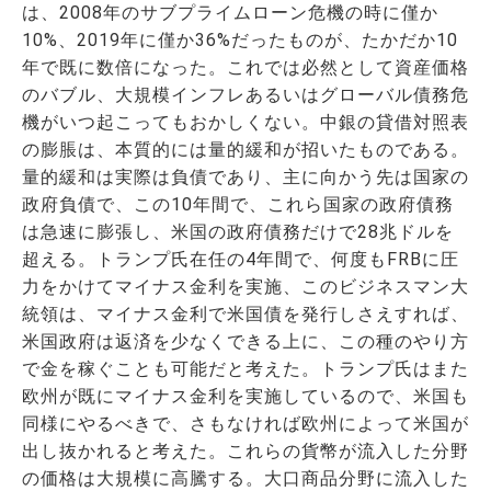
は、2008年のサブプライムローン危機の時に僅か
10%、2019年に僅か36%だったものが、たかだか10
年で既に数倍になった。これでは必然として資産価格
のバブル、大規模インフレあるいはグローバル債務危
機がいつ起こってもおかしくない。中銀の貸借対照表
の膨脹は、本質的には量的緩和が招いたものである。
量的緩和は実際は負債であり、主に向かう先は国家の
政府負債で、この10年間で、これら国家の政府債務
は急速に膨張し、米国の政府債務だけで28兆ドルを
超える。トランプ氏在任の4年間で、何度もFRBに圧
力をかけてマイナス金利を実施、このビジネスマン大
統領は、マイナス金利で米国債を発行しさえすれば、
米国政府は返済を少なくできる上に、この種のやり方
で金を稼ぐことも可能だと考えた。トランプ氏はまた
欧州が既にマイナス金利を実施しているので、米国も
同様にやるべきで、さもなければ欧州によって米国が
出し抜かれると考えた。これらの貨幣が流入した分野
の価格は大規模に高騰する。大口商品分野に流入した