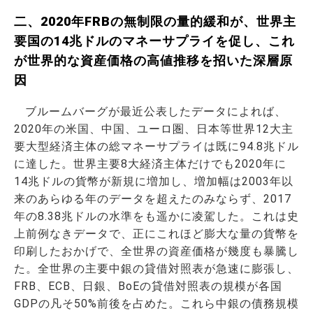
二、2020年FRBの無制限の量的緩和が、世界主
要国の14兆ドルのマネーサプライを促し、これ
が世界的な資産価格の高値推移を招いた深層原
因
ブルームバーグが最近公表したデータによれば、
2020年の米国、中国、ユーロ圏、日本等世界12大主
要大型経済主体の総マネーサプライは既に94.8兆ドル
に達した。世界主要8大経済主体だけでも2020年に
14兆ドルの貨幣が新規に増加し、増加幅は2003年以
来のあらゆる年のデータを超えたのみならず、2017
年の8.38兆ドルの水準をも遥かに凌駕した。これは史
上前例なきデータで、正にこれほど膨大な量の貨幣を
印刷したおかげで、全世界の資産価格が幾度も暴騰し
た。全世界の主要中銀の貸借対照表が急速に膨張し、
FRB、ECB、日銀、BoEの貸借対照表の規模が各国
GDPの凡そ50%前後を占めた。これら中銀の債務規模