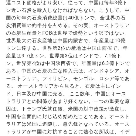
運コスト価格がより安い。従って、中国は毎年3億ト
ン近い石炭を輸入しなければならない。こうして、中
国の毎年の石炭消費総量は40億トンで、全世界の石
炭消費量の約半分を占める。その実、オーストラリア
の石炭生産量とFOBは世界で優勢という訳ではない。
世界最大の石炭産地は中国内蒙古で、年産量は10億
トンに達する。世界第2位の産地は中国山西省で、年
産量は9.7億トン。世界第3位はインドで、7.1億ト
ン。世界第4位は中国陝西省で、年産量は6.3億トンで
ある。中国の石炭の主な輸入元は、インドネシア、オ
ーストラリア、フィリピン、モンゴル、ロシア等であ
る。
オーストラリアから見ると、石炭は主にイン
ド、日本及び中国に売る。 ここ数年、中国はオース
トラリアとの関係があまり好くない。一つの重要な原
因は、トランプ氏就任後、米国の対中政策が激変し、
中国を全面的に封じ込め始めたことである。オースト
ラリアは米国に追随し、急先鋒となっている。オース
トラリアが中国に対抗することに熱心な所以は、イデ