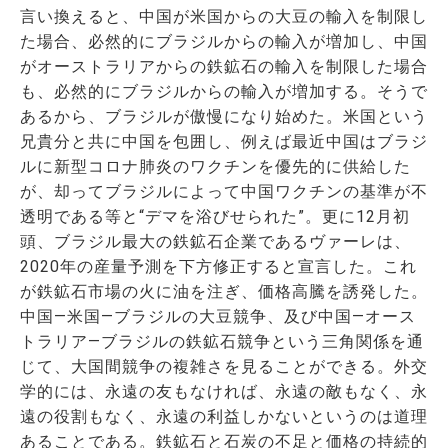
言い換えると、中国が米国からの大豆の輸入を制限し
た場合、必然的にブラジルからの輸入が増加し、中国
がオーストラリアからの鉄鉱石の輸入を制限した場合
も、必然的にブラジルからの輸入が増加する。そうで
あるから、ブラジルが傲慢になり始めた。米国という
兄貴分と共に中国を包囲し、例えば最近中国はブラジ
ルに新型コロナ肺炎のワクチンを優先的に供給した
が、却ってブラジルによって中国ワクチンの基準が不
透明である等と“デマを浴びせられた”。更に12月初
頭、ブラジル最大の鉄鉱石企業であるヴァーレは、
2020年の産量予測を下方修正すると宣言した。これ
が鉄鉱石市場の火に油を注ぎ、価格高騰を誘発した。
中国―米国―ブラジルの大豆競争、及び中国―オース
トラリア―ブラジルの鉄鉱石競争という三角関係を通
じて、大国間競争の複雑さを見ることができる。外交
学的には、永遠の友もなければ、永遠の敵もなく、永
遠の役割もなく、永遠の利益しかないというのは道理
あることである。鉄鉱石と石炭の不足と価格の持続的