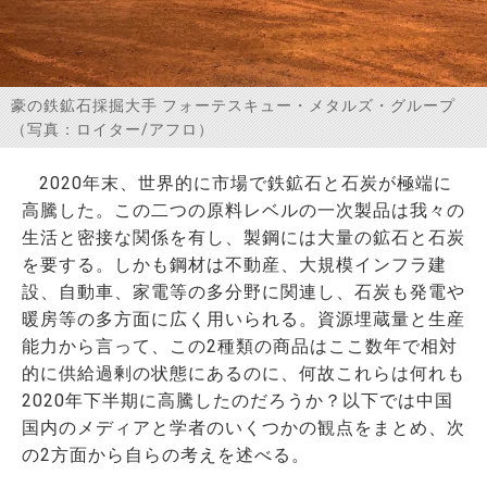
お問い合わせ
豪の鉄鉱石採掘大手 フォーテスキュー・メタルズ・グループ
（写真：ロイター/アフロ）
2020年末、世界的に市場で鉄鉱石と石炭が極端に
高騰した。この二つの原料レベルの一次製品は我々の
生活と密接な関係を有し、製鋼には大量の鉱石と石炭
を要する。しかも鋼材は不動産、大規模インフラ建
設、自動車、家電等の多分野に関連し、石炭も発電や
暖房等の多方面に広く用いられる。資源埋蔵量と生産
能力から言って、この2種類の商品はここ数年で相対
的に供給過剰の状態にあるのに、何故これらは何れも
2020年下半期に高騰したのだろうか？以下では中国
国内のメディアと学者のいくつかの観点をまとめ、次
の2方面から自らの考えを述べる。