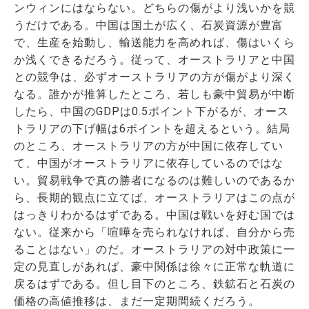
ンウィンにはならない。どちらの傷がより浅いかを競
うだけである。中国は国土が広く、石炭資源が豊富
で、生産を始動し、輸送能力を高めれば、傷はいくら
か浅くできるだろう。従って、オーストラリアと中国
との競争は、必ずオーストラリアの方が傷がより深く
なる。誰かが推算したところ、若しも豪中貿易が中断
したら、中国のGDPは0.5ポイント下がるが、オース
トラリアの下げ幅は6ポイントを超えるという。結局
のところ、オーストラリアの方が中国に依存してい
て、中国がオーストラリアに依存しているのではな
い。貿易戦争で真の勝者になるのは難しいのであるか
ら、長期的観点に立てば、オーストラリアはこの点が
はっきりわかるはずである。中国は戦いを好む国では
ない。従来から「喧嘩を売られなければ、自分から売
ることはない」のだ。オーストラリアの対中政策に一
定の見直しがあれば、豪中関係は徐々に正常な軌道に
戻るはずである。但し目下のところ、鉄鉱石と石炭の
価格の高値推移は、まだ一定期間続くだろう。