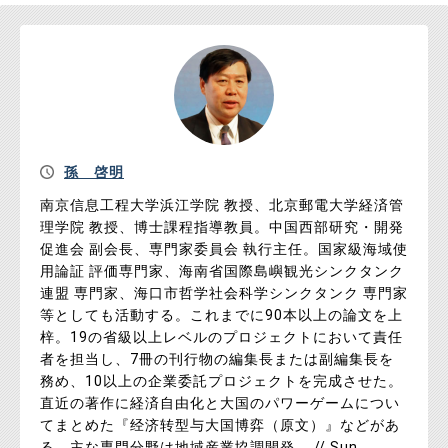
孫 啓明
南京信息工程大学浜江学院 教授、北京郵電大学経済管
理学院 教授、博士課程指導教員。中国西部研究・開発
促進会 副会長、専門家委員会 執行主任。国家級海域使
用論証 評価専門家、海南省国際島嶼観光シンクタンク
連盟 専門家、海口市哲学社会科学シンクタンク 専門家
等としても活動する。これまでに90本以上の論文を上
梓。19の省級以上レベルのプロジェクトにおいて責任
者を担当し、7冊の刊行物の編集長または副編集長を
務め、10以上の企業委託プロジェクトを完成させた。
直近の著作に経済自由化と大国のパワーゲームについ
てまとめた『经济转型与大国博弈（原文）』などがあ
る。主な専門分野は地域産業協調開発。 // Sun