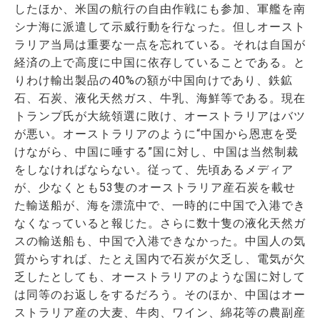
したほか、米国の航行の自由作戦にも参加、軍艦を南
シナ海に派遣して示威行動を行なった。但しオースト
ラリア当局は重要な一点を忘れている。それは自国が
経済の上で高度に中国に依存していることである。と
りわけ輸出製品の40%の額が中国向けであり、鉄鉱
石、石炭、液化天然ガス、牛乳、海鮮等である。現在
トランプ氏が大統領選に敗け、オーストラリアはバツ
が悪い。オーストラリアのように“中国から恩恵を受
けながら、中国に唾する”国に対し、中国は当然制裁
をしなければならない。従って、先頃あるメディア
が、少なくとも53隻のオーストラリア産石炭を載せ
た輸送船が、海を漂流中で、一時的に中国で入港でき
なくなっていると報じた。さらに数十隻の液化天然ガ
スの輸送船も、中国で入港できなかった。中国人の気
質からすれば、たとえ国内で石炭が欠乏し、電気が欠
乏したとしても、オーストラリアのような国に対して
は同等のお返しをするだろう。そのほか、中国はオー
ストラリア産の大麦、牛肉、ワイン、綿花等の農副産