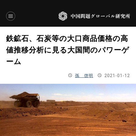
言語別アーカイブ
鉄鉱石、石炭等の大口商品価格の高
ENGLISH
値推移分析に見る大国間のパワーゲ
ーム
JAPANESE
孫 啓明
2021-01-12
基本操作
トップページ
研究員
研究所概要
設立趣意書