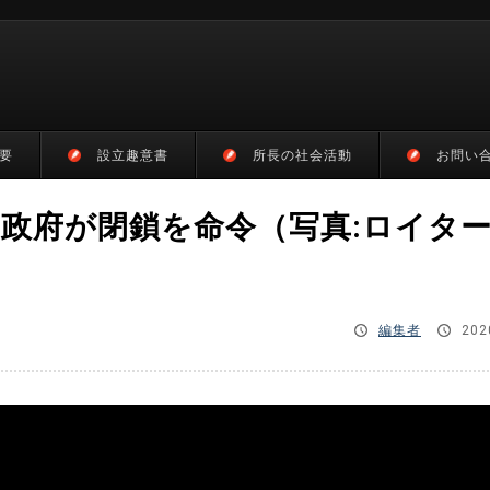
要
設立趣意書
所長の社会活動
お問い
国政府が閉鎖を命令（写真:ロイター
編集者
202