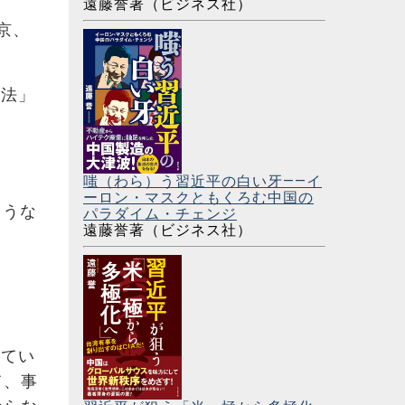
遠藤誉著（ビジネス社）
京、
本法」
嗤（わら）う習近平の白い牙――イ
ーロン・マスクともくろむ中国の
ような
パラダイム・チェンジ
遠藤誉著（ビジネス社）
ってい
て、事