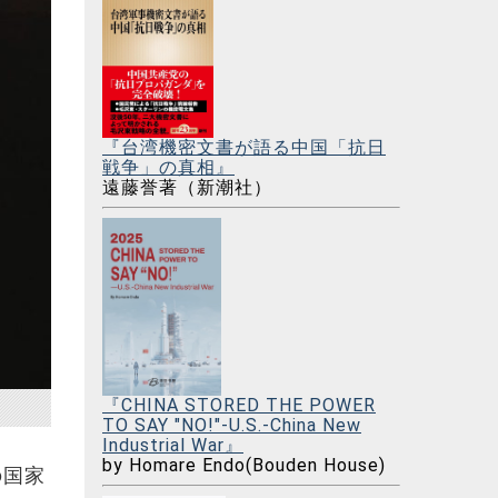
『台湾機密文書が語る中国「抗日
戦争」の真相』
遠藤誉著（新潮社）
『CHINA STORED THE POWER
TO SAY "NO!"-U.S.-China New
Industrial War』
by Homare Endo(Bouden House)
の国家