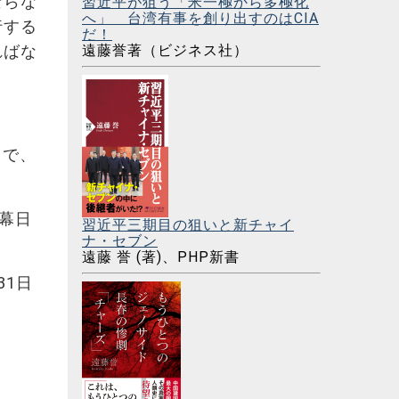
ならな
習近平が狙う「米一極から多極化
へ」 台湾有事を創り出すのはCIA
行する
だ！
遠藤誉著（ビジネス社）
ればな
きで、
幕日
習近平三期目の狙いと新チャイ
ナ・セブン
遠藤 誉 (著)、PHP新書
31日