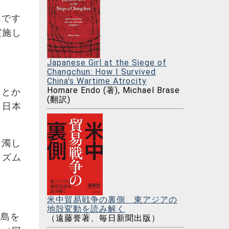
んです
実施し
Japanese Girl at the Siege of
Changchun: How I Survived
China's Wartime Atrocity
Homare Endo (著), Michael Brase
」とか
(翻訳)
、日本
を濁し
リズム
米中貿易戦争の裏側 東アジアの
地殻変動を読み解く
諸島を
（遠藤誉著、毎日新聞出版）