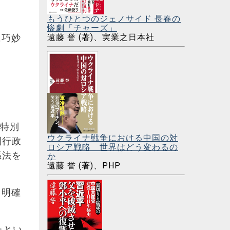
もうひとつのジェノサイド 長春の
惨劇「チャーズ」
遠藤 誉 (著)、実業之日本社
に巧妙
港特別
ウクライナ戦争における中国の対
別行政
ロシア戦略 世界はどう変わるの
係法を
か
遠藤 誉 (著)、PHP
、明確
たとい