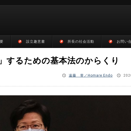
要
設立趣意書
所長の社会活動
お問い
」するための基本法のからくり
遠藤 誉／Homare Endo
202