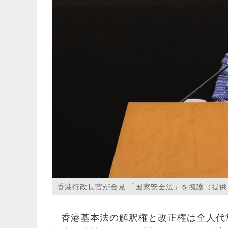
香港行政長官が会見 「国家安全法」を擁護（提供
香港基本法の解釈権と改正権は全人代