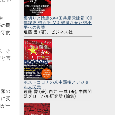
生
裏切りと陰謀の中国共産党建党100
年秘史 習近平 父を破滅させた鄧小
等の民
平への復讐
遠藤 誉 (著)、ビジネス社
保守的
が、そ
だと言
ポストコロナの米中覇権とデジタ
ル人民元
う類の
遠藤 誉 (著), 白井 一成 (著), 中国問
題グローバル研究所 (編集)
者に受
国が一