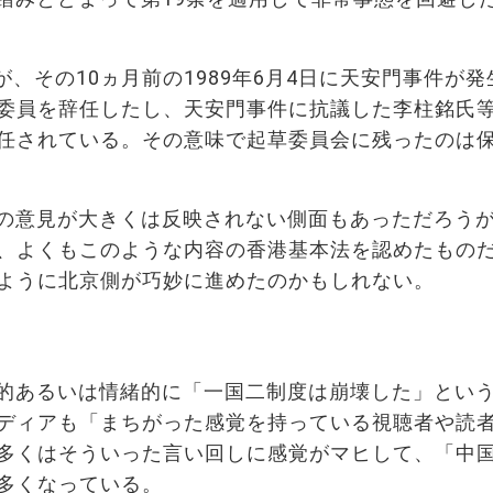
が、その10ヵ月前の1989年6月4日に天安門事件が発
委員を辞任したし、天安門事件に抗議した李柱銘氏
任されている。その意味で起草委員会に残ったのは
の意見が大きくは反映されない側面もあっただろう
、よくもこのような内容の香港基本法を認めたもの
ように北京側が巧妙に進めたのかもしれない。
的あるいは情緒的に「一国二制度は崩壊した」とい
ディアも「まちがった感覚を持っている視聴者や読
多くはそういった言い回しに感覚がマヒして、「中
多くなっている。