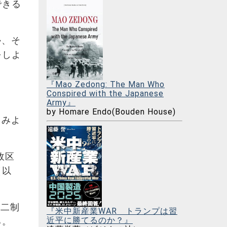
できる
か、そ
をしよ
『Mao Zedong: The Man Who
Conspired with the Japanese
Army』
by Homare Endo(Bouden House)
てみよ
政区
（以
、二制
『米中新産業WAR トランプは習
近平に勝てるのか？』
る。