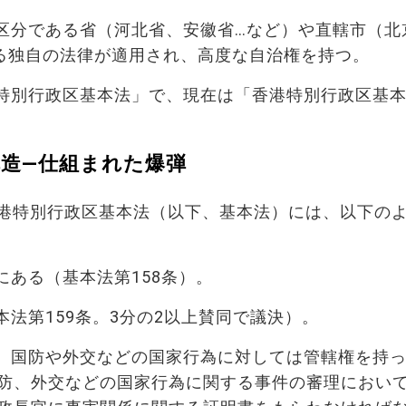
区分である省（河北省、安徽省…など）や直轄市（北
る独自の法律が適用され、高度な自治権を持つ。
特別行政区基本法」で、現在は「香港特別行政区基
造―仕組まれた爆弾
港特別行政区基本法（以下、基本法）には、以下の
ある（基本法第158条）。
法第159条。3分の2以上賛同で議決）。
、国防や外交などの国家行為に対しては管轄権を持
防、外交などの国家行為に関する事件の審理におい