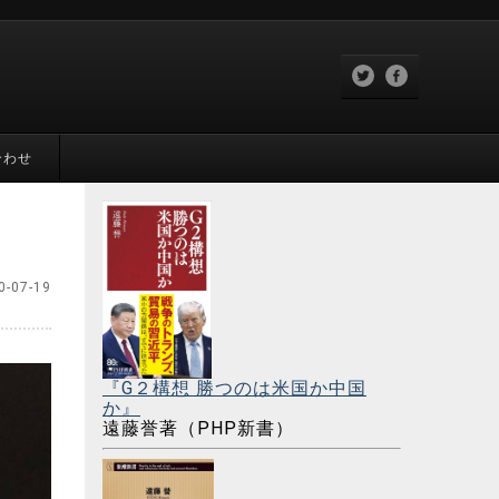
合わせ
0-07-19
『G２構想 勝つのは米国か中国
か』
遠藤誉著（PHP新書）