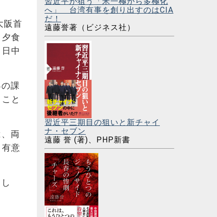
習近平が狙う「米一極から多極化
へ」 台湾有事を創り出すのはCIA
だ！
大阪首
遠藤誉著（ビジネス社）
と夕食
、日中
界の課
くこと
習近平三期目の狙いと新チャイ
ナ・セブン
は、両
遠藤 誉 (著)、PHP新書
、有意
まし