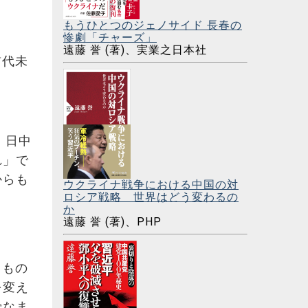
もうひとつのジェノサイド 長春の
惨劇「チャーズ」
遠藤 誉 (著)、実業之日本社
前代未
、日中
れ」で
からも
ウクライナ戦争における中国の対
ロシア戦略 世界はどう変わるの
か
遠藤 誉 (著)、PHP
るもの
を変え
骨なま