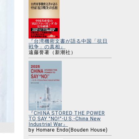
『台湾機密文書が語る中国「抗日
戦争」の真相』
遠藤誉著（新潮社）
『CHINA STORED THE POWER
TO SAY "NO!"-U.S.-China New
Industrial War』
by Homare Endo(Bouden House)