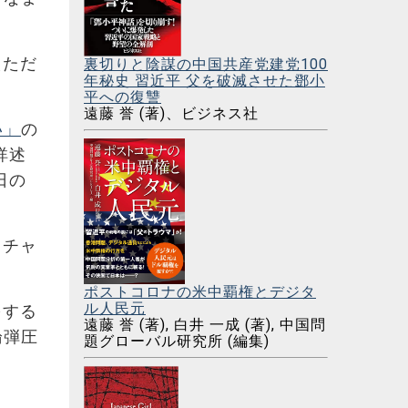
えただ
裏切りと陰謀の中国共産党建党100
年秘史 習近平 父を破滅させた鄧小
平への復讐
遠藤 誉 (著)、ビジネス社
い」
の
詳述
日の
るチャ
ポストコロナの米中覇権とデジタ
ル人民元
をする
遠藤 誉 (著), 白井 一成 (著), 中国問
論弾圧
題グローバル研究所 (編集)
。