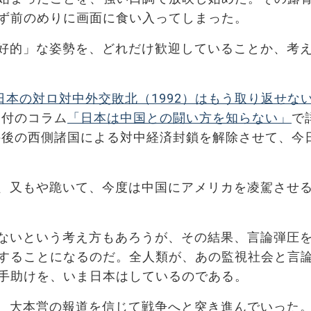
ず前のめりに画面に食い入ってしまった。
好的」な姿勢を、どれだけ歓迎していることか、考
日本の対ロ対中外交敗北（1992）はもう取り返せな
日付のコラム
「日本は中国との闘い方を知らない」
で
事件後の西側諸国による対中経済封鎖を解除させて、今
、又もや跪いて、今度は中国にアメリカを凌駕させ
ないという考え方もあろうが、その結果、言論弾圧
することになるのだ。全人類が、あの監視社会と言
手助けを、いま日本はしているのである。
、大本営の報道を信じて戦争へと突き進んでいった