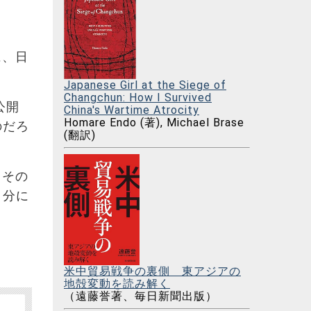
に、日
Japanese Girl at the Siege of
Changchun: How I Survived
公開
China's Wartime Atrocity
Homare Endo (著), Michael Brase
のだろ
(翻訳)
。その
自分に
）
米中貿易戦争の裏側 東アジアの
地殻変動を読み解く
（遠藤誉著、毎日新聞出版）