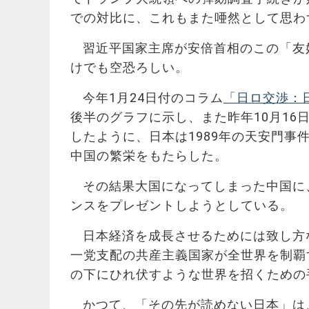
での対比に、これもまた唖然として思わ
習近平国家主席が安倍首相のこの「友
けでも空恐ろしい。
今年1月24日付のコラム
「日ロ交渉：
後半のグラフに示し、また昨年10月16
したように、日本は1989年の天安門
中国の繁栄をもたらした。
その結果大国になってしまった中国に
ンスをプレゼントしようとしている。
日本経済を成長させるためには致し方
一党支配の共産主義国家が全世界を制覇
の下にひれ伏すような世界を招くための
かつて、「その先が読めない日本」は