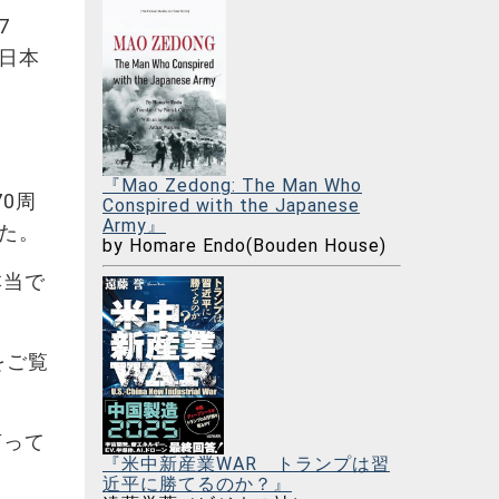
7
日本
『Mao Zedong: The Man Who
0周
Conspired with the Japanese
Army』
た。
by Homare Endo(Bouden House)
本当で
をご覧
言って
『米中新産業WAR トランプは習
近平に勝てるのか？』