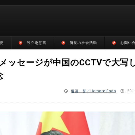
要
設立趣意書
所長の社会活動
お問い
メッセージが中国のCCTVで大写
念
遠藤 誉／Homare Endo
201