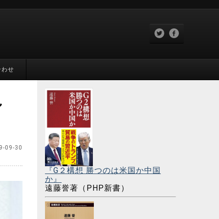
合わせ
し
9-09-30
『G２構想 勝つのは米国か中国
か』
遠藤誉著（PHP新書）