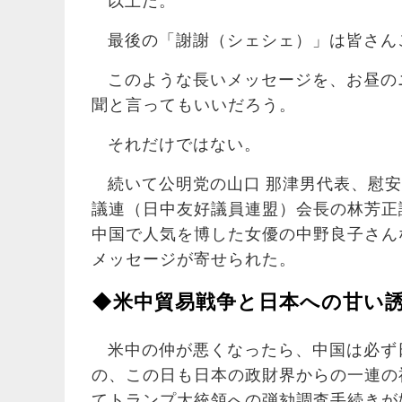
以上だ。
最後の「謝謝（シェシェ）」は皆さん
このような長いメッセージを、お昼の
聞と言ってもいいだろう。
それだけではない。
続いて公明党の山口 那津男代表、慰
議連（日中友好議員連盟）会長の林芳正
中国で人気を博した女優の中野良子さん
メッセージが寄せられた。
◆米中貿易戦争と日本への甘い
米中の仲が悪くなったら、中国は必ず
の、この日も日本の政財界からの一連の
てトランプ大統領への弾劾調査手続きが