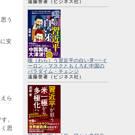
遠藤誉著（ビジネス社）
と思う
典に安
嗤（わら）う習近平の白い牙――イ
ーロン・マスクともくろむ中国の
パラダイム・チェンジ
遠藤誉著（ビジネス社）
迎えら
です。
しく思