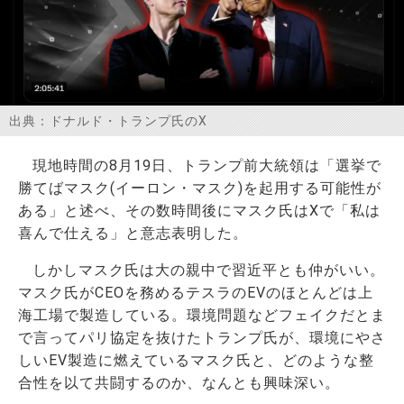
お問い合わせ
出典：ドナルド・トランプ氏のX
現地時間の
8
月
19
日、トランプ前大統領は「選挙で
勝てばマスク
(
イーロン・マスク
)
を起用する可能性が
ある」と述べ、その数時間後にマスク氏は
X
で「私は
喜んで仕える」と意志表明した。
しかしマスク氏は大の親中で習近平とも仲がいい。
マスク氏がCEOを務めるテスラのEVのほとんどは上
海工場で製造している。環境問題などフェイクだとま
で言ってパリ協定を抜けたトランプ氏が、環境にやさ
しいEV製造に燃えているマスク氏と、どのような整
合性を以て共闘するのか、なんとも興味深い。