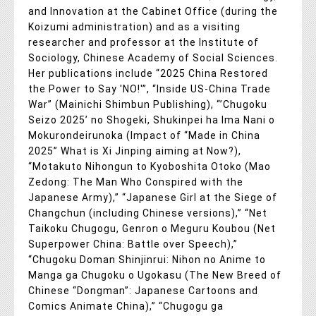
and Innovation at the Cabinet Office (during the
Koizumi administration) and as a visiting
researcher and professor at the Institute of
Sociology, Chinese Academy of Social Sciences.
Her publications include “2025 China Restored
the Power to Say 'NO!'”, “Inside US-China Trade
War” (Mainichi Shimbun Publishing), “’Chugoku
Seizo 2025’ no Shogeki, Shukinpei ha Ima Nani o
Mokurondeirunoka (Impact of “Made in China
2025” What is Xi Jinping aiming at Now?),
“Motakuto Nihongun to Kyoboshita Otoko (Mao
Zedong: The Man Who Conspired with the
Japanese Army),” “Japanese Girl at the Siege of
Changchun (including Chinese versions),” “Net
Taikoku Chugogu, Genron o Meguru Koubou (Net
Superpower China: Battle over Speech),”
“Chugoku Doman Shinjinrui: Nihon no Anime to
Manga ga Chugoku o Ugokasu (The New Breed of
Chinese “Dongman”: Japanese Cartoons and
Comics Animate China),” “Chugogu ga