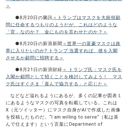
＞
●8月20日の騰訊
＜トランプはマスクを大統領顧
問に任命するつもりのようだが、これはどのような
「官」なのか？ 金にものを言わせたのか？＞
●8月20日の新浪新聞
＜世界一の富豪マスクは政
界に入りたいのか? トランプ:当選すれば、彼を入閣
させるか顧問に招聘する＞
●8月21日の新浪財経
＜ トランプ氏：マスク氏を
入閣か顧問として招くことを検討してみよう！ マス
ク氏はすぐさま「喜んで協力する」と応じた＞
などなど溢れるようにあるが、多くの記事が図表１
にあるようなマスクの写真を転載している。これは
X（元ツイッター）にマスク自身がAIで作成した画像
を投稿したものだ。“I am willing to serve”（私は喜
んで仕えます）という言葉にDepartment of