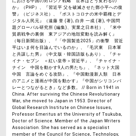
における中国の対ロシア戦略 世界はどう変わるの
か』（PHP）、『習近平 父を破滅させた鄧小平への復
讐』（ビジネス社）、『ポストコロナの米中覇権とデ
ジタル人民元』（遠藤 誉 (著), 白井 一成 (著), 中国問
題グローバル研究所 (編集)、実業之日本社）、『米中
貿易戦争の裏側 東アジアの地殻変動を読み解く』
（毎日新聞出版）、『「中国製造2025」の衝撃 習近
平はいま何を目論んでいるのか』、『毛沢東 日本軍
と共謀した男』（中文版・韓国語版もあり）、『チャ
イナ・セブン ＜紅い皇帝＞習近平』、『チャイナ・
ナイン 中国を動かす9人の男たち』、『ネット大国
中国 言論をめぐる攻防』、『中国動漫新人類 日本
のアニメと漫画が中国を動かす』『中国がシリコンバ
レーとつながるとき』など多数。 // Born in 1941 in
China. After surviving the Chinese Revolutionary
War, she moved to Japan in 1953. Director of
Global Research Institute on Chinese Issues,
Professor Emeritus at the University of Tsukuba,
Doctor of Science. Member of the Japan Writers
Association. She has served as a specialist
member of the Council for Science, Technology,