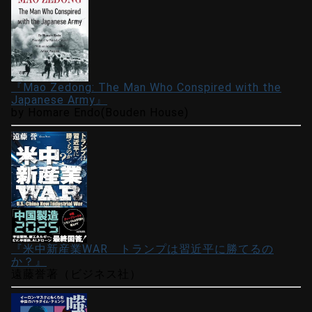
『Mao Zedong: The Man Who Conspired with the
Japanese Army』
by Homare Endo(Bouden House)
『米中新産業WAR トランプは習近平に勝てるの
か？』
遠藤誉著（ビジネス社）