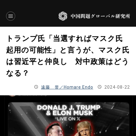
言語別アーカイブ
トランプ氏「当選すればマスク氏
ENGLISH
起用の可能性」と言うが、マスク氏
は習近平と仲良し 対中政策はどう
JAPANESE
なる？
基本操作
遠藤 誉／Homare Endo
2024-08-22
トップページ
研究員
研究所概要
設立趣意書