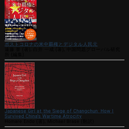
ポストコロナの米中覇権とデジタル人民元
遠藤 誉 (著), 白井 一成 (著), 中国問題グローバル研究
所 (編集)
Japanese Girl at the Siege of Changchun: How I
Survived China's Wartime Atrocity
Homare Endo (著), Michael Brase (翻訳)