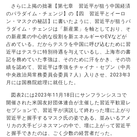
さらに上掲の拙著【第七章 習近平が狙う中国経済
のパラダイム・チェンジ】の【四 習近平とイーロ
ン・マスクの秘話】に書いたように、習近平が狙うパ
ラダイム・チェンジは「新産業」を軸としており、そ
の新産業の中心的な役割を新エネルギーやEVなどが
占めている。だからテスラを中国に呼び込むために習
近平はテスラに特別待遇を与えているし、上海市の書
記を務めていた李強は、そのために汗をかき、その功
績を認めて、習近平は李強をチャイナ・セブン（中共
中央政治局常務委員会委員７人）入りさせ、2023年3
月には国務院総理に就任した。
図表2には2023年11月18日にサンフランシスコで
開催された米国友好団体連合が主催した習近平歓迎レ
セプションで、習近平が演説して終わった壇に上がり
習近平と握手するマスク氏の姿である。並みいるアメ
リカの大手ビジネスマンの中で、壇に上がって習近平
と握手できたのは、ごく少数の経営者だった。