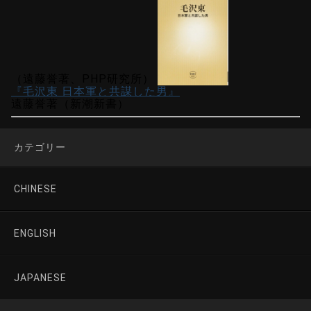
（遠藤誉著、PHP研究所）
『毛沢東 日本軍と共謀した男』
遠藤誉著（新潮新書）
カテゴリー
CHINESE
ENGLISH
JAPANESE