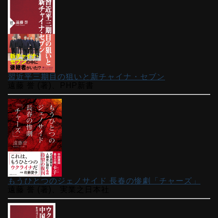
習近平三期目の狙いと新チャイナ・セブン
遠藤 誉 (著)、PHP新書
もうひとつのジェノサイド 長春の惨劇「チャーズ」
遠藤 誉 (著)、実業之日本社