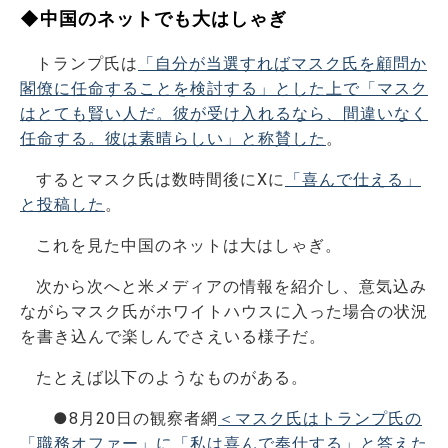
◆中国のネットでも大はしゃぎ
トランプ氏は
「自分が当選すればマスク氏を顧問か
閣僚に任命することを検討する」とした上で「マスク
はとても賢い人だ。彼が受け入れるなら、間違いなく
任命する。彼は素晴らしい」と称賛した
。
するとマスク氏は数時間後に
X
に
「喜んで仕える」
と投稿した
。
これを見た中国のネットは大はしゃぎ。
次から次へと米メディアの情報を紹介し、意気込み
ながらマスク氏がホワイトハウスに入った場合の状況
を書き込んで楽しんでさえいる様子だ。
たとえば以下のようなものがある。
●8月20日の観察者網
＜マスク氏はトランプ氏の
「職務オファー」に「私は喜んで奉仕する」と答えた