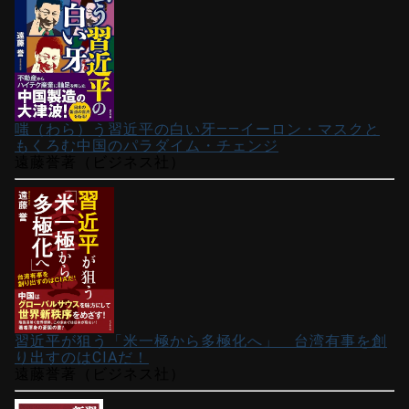
嗤（わら）う習近平の白い牙――イーロン・マスクと
もくろむ中国のパラダイム・チェンジ
遠藤誉著（ビジネス社）
習近平が狙う「米一極から多極化へ」 台湾有事を創
り出すのはCIAだ！
遠藤誉著（ビジネス社）