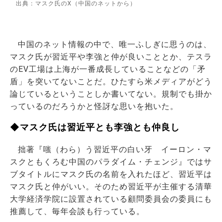
出典：マスク氏のX（中国のネットから）
中国のネット情報の中で、唯一ふしぎに思うのは、
マスク氏が習近平や李強と仲が良いこととか、テスラ
のEV工場は上海が一番成長していることなどの「矛
盾」を突いてないことだ。ひたすら米メディアがどう
論じているということしか書いてない。規制でも掛か
っているのだろうかと怪訝な思いを抱いた。
◆マスク氏は習近平とも李強とも仲良し
拙著『嗤（わら）う習近平の白い牙 イーロン・マ
スクともくろむ中国のパラダイム・チェンジ』ではサ
ブタイトルにマスク氏の名前を入れたほど、習近平は
マスク氏と仲がいい。そのため習近平が主催する清華
大学経済学院に設置されている顧問委員会の委員にも
推薦して、毎年会談も行っている。