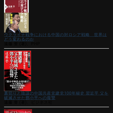
ウクライナ戦争における中国の対ロシア戦略 世界は
どう変わるのか
遠藤 誉 (著)、PHP
裏切りと陰謀の中国共産党建党100年秘史 習近平 父を
破滅させた鄧小平への復讐
遠藤 誉 (著)、ビジネス社