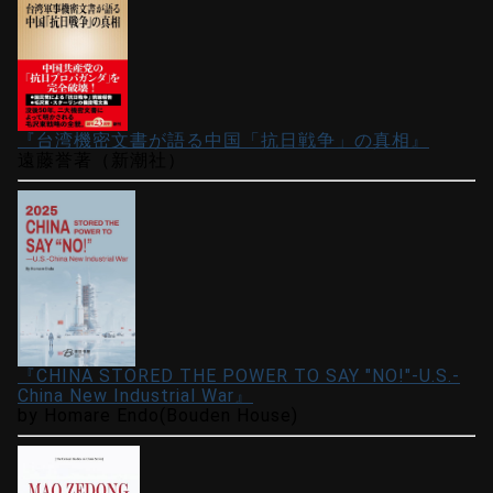
『台湾機密文書が語る中国「抗日戦争」の真相』
遠藤誉著（新潮社）
『CHINA STORED THE POWER TO SAY "NO!"-U.S.-
China New Industrial War』
by Homare Endo(Bouden House)