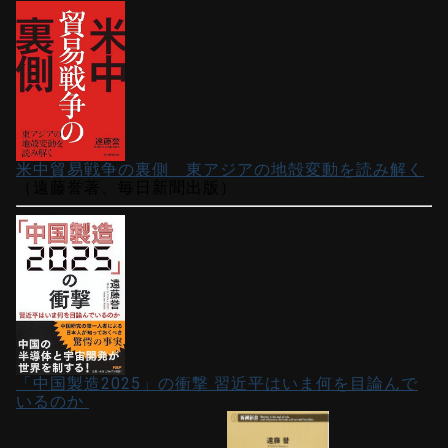
米中貿易戦争の裏側 東アジアの地殻変動を読み解く
（遠藤誉著、毎日新聞出版）
「中国製造2025」の衝撃 習近平はいま何を目論んで
いるのか