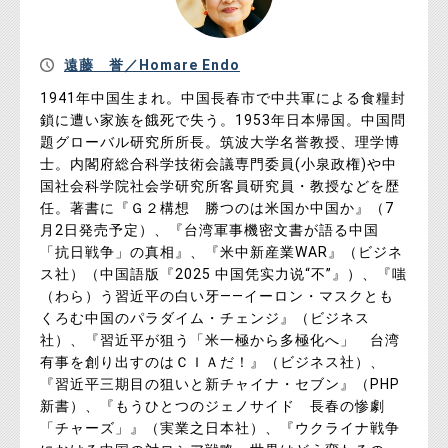
遠藤 誉／Homare Endo
1941年中国生まれ。中国長春市で中共軍による食糧封
鎖に遭い家族を餓死で失う。1953年日本帰国。中国問
題グローバル研究所所長。筑波大学名誉教授、理学博
士。内閣府総合科学技術会議専門委員(小泉政権)や中
国社会科学院社会学研究所客員研究員・教授などを歴
任。著書に『Ｇ２構想 勝つのは米国か中国か』（7
月2日発売予定）、『台湾軍事機密文書が語る中国
「抗日戦争」の真相』、『米中新産業WAR』（ビジネ
ス社）（中国語版『2025 中国凭实力说“不”』）、『嗤
（わら）う習近平の白い牙――イーロン・マスクとも
くろむ中国のパラダイム・チェンジ』（ビジネス
社）、『習近平が狙う「米一極から多極化へ」 台湾
有事を創り出すのはＣＩＡだ！』（ビジネス社）、
『習近平三期目の狙いと新チャイナ・セブン』（PHP
新書）、『もうひとつのジェノサイド 長春の惨劇
「チャーズ」』（実業之日本社）、『ウクライナ戦争