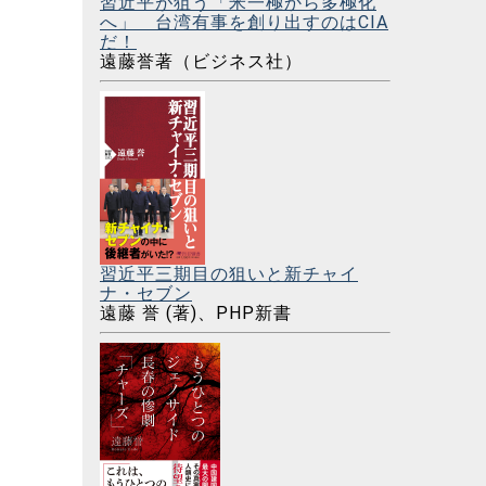
習近平が狙う「米一極から多極化
へ」 台湾有事を創り出すのはCIA
だ！
遠藤誉著（ビジネス社）
習近平三期目の狙いと新チャイ
ナ・セブン
遠藤 誉 (著)、PHP新書