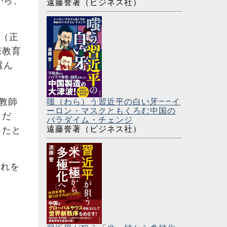
がら、
遠藤誉著（ビジネス社）
学（正
際教育
選ん
人教師
嗤（わら）う習近平の白い牙――イ
ーロン・マスクともくろむ中国の
らだ
パラダイム・チェンジ
遠藤誉著（ビジネス社）
ったと
それを