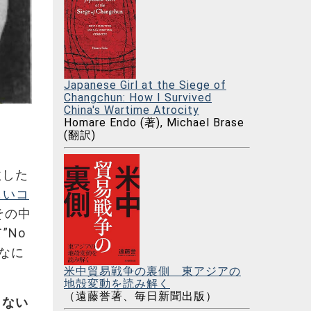
Japanese Girl at the Siege of
Changchun: How I Survived
China's Wartime Atrocity
Homare Endo (著), Michael Brase
(翻訳)
激した
しいコ
その中
”No
あんなに
米中貿易戦争の裏側 東アジアの
地殻変動を読み解く
（遠藤誉著、毎日新聞出版）
とない