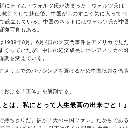
補にティム・ウォルツ氏が決まった。ウォルツ氏は19
人教師として赴任後、中国がものすごく気に入って1
まで設立している。中国のネットにはウォルツ氏が中
証拠写真もある。
1989年8月。6月4日の天安門事件をアメリカで見
まくっていたが、中国の経済成長に伴いアメリカの
論調を変えている。
アメリカでのバッシングを避けるため中国批判を偽
における「正体」を解剖する。
ことは、私にとって人生最高の出来ごと！
で持ちきりだ。彼が「大の中国ファン」だからであ