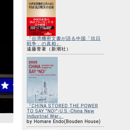
『台湾機密文書が語る中国「抗日
戦争」の真相』
遠藤誉著（新潮社）
『CHINA STORED THE POWER
TO SAY "NO!"-U.S.-China New
Industrial War』
by Homare Endo(Bouden House)