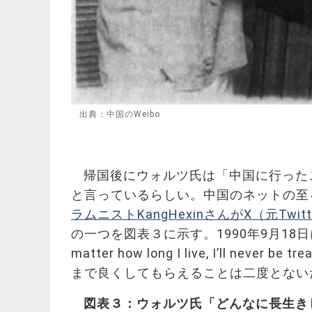
出典：中国のWeibo
帰国後にウォルツ氏は「中国に行った
と言っているらしい。中国のネットの至
ラムニストKangHexinさんがX（元Twit
の一つを図表３に示す。1990年9月1
matter how long I live, I’ll nev
まで良くしてもらえることは二度とない
図表３：ウォルツ氏「どんなに長生き