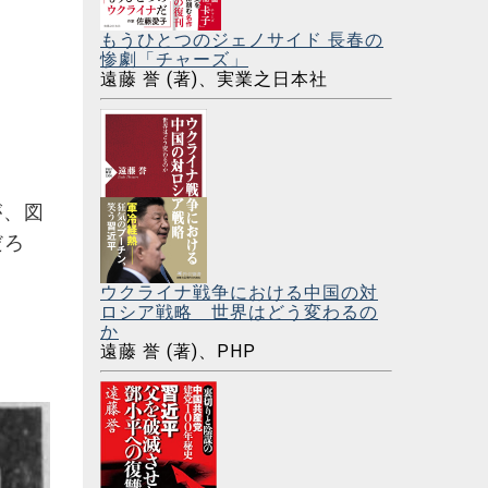
もうひとつのジェノサイド 長春の
惨劇「チャーズ」
遠藤 誉 (著)、実業之日本社
が、図
だろ
ウクライナ戦争における中国の対
ロシア戦略 世界はどう変わるの
か
遠藤 誉 (著)、PHP