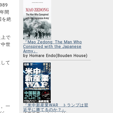
89
0年間
国を絶
た上で
『Mao Zedong: The Man Who
対中世
Conspired with the Japanese
Army』
by Homare Endo(Bouden House)
装して
」
『米中新産業WAR トランプは習
る。一
近平に勝てるのか？』