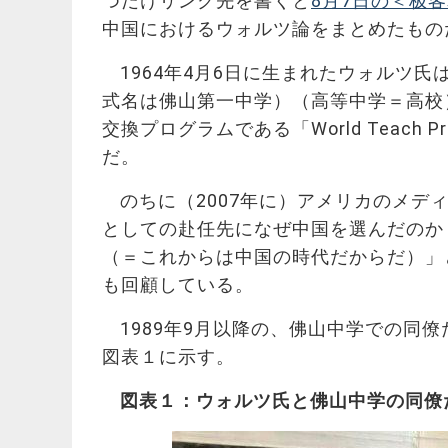
つだけリンク先を書くと
8月7日の＜极
中国におけるウォルツ論をまとめたもの
1964年4月6日に生まれたウォルツ
式名は佛山第一中学）（高等中学＝高校
交換プログラムである「World Teac
だ。
のちに（2007年に）アメリカのメディ
としての赴任先になぜ中国を選んだのか
（＝これからは中国の時代だからだ）」
も回顧している。
1989年9月以降の、佛山中学での同
図表１に示す。
図表１：ウォルツ氏と佛山中学の同僚