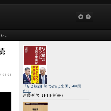
合わせ
続
4-08-08
『G２構想 勝つのは米国か中国
か』
遠藤誉著（PHP新書）