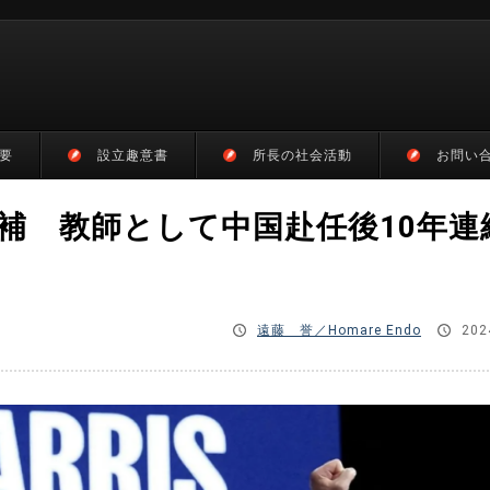
要
設立趣意書
所長の社会活動
お問い
補 教師として中国赴任後10年連
遠藤 誉／Homare Endo
202