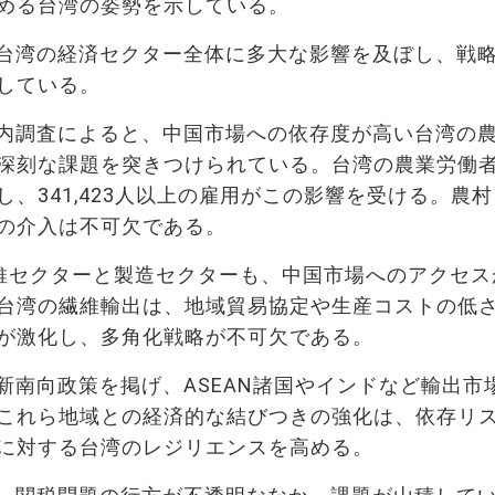
める台湾の姿勢を示している。
台湾の経済セクター全体に多大な影響を及ぼし、戦
している。
内調査によると、中国市場への依存度が高い台湾の
深刻な課題を突きつけられている。台湾の農業労働
、341,423人以上の雇用がこの影響を受ける。農
の介入は不可欠である。
る繊維セクターと製造セクターも、中国市場へのアクセス
台湾の繊維輸出は、地域貿易協定や生産コストの低
が激化し、多角化戦略が不可欠である。
新南向政策を掲げ、ASEAN諸国やインドなど輸出市
これら地域との経済的な結びつきの強化は、依存リ
に対する台湾のレジリエンスを高める。