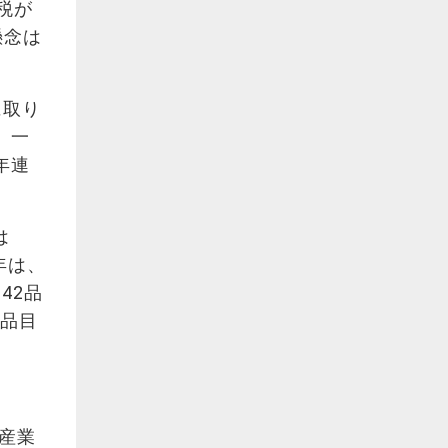
税が
懸念は
に取り
。一
年連
は
年は、
42品
3品目
産業