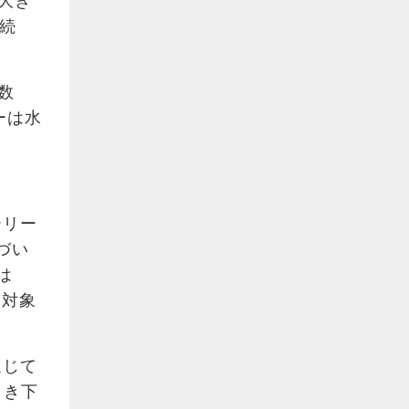
も大き
が続
数
ーは水
ーリー
づい
は
策対象
通じて
引き下