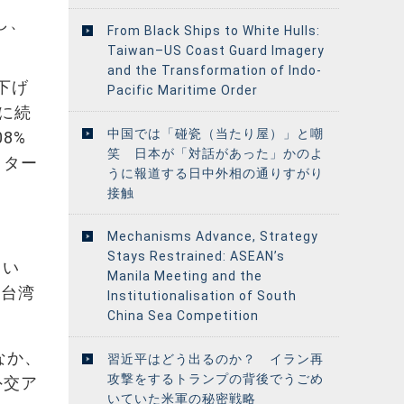
し、
From Black Ships to White Hulls:
Taiwan–US Coast Guard Imagery
and the Transformation of Indo-
下げ
Pacific Maritime Order
に続
中国では「碰瓷（当たり屋）」と嘲
8%
笑 日本が「対話があった」かのよ
クター
うに報道する日中外相の通りすがり
接触
Mechanisms Advance, Strategy
Stays Restrained: ASEAN’s
てい
Manila Meeting and the
ら台湾
Institutionalisation of South
China Sea Competition
なか、
習近平はどう出るのか？ イラン再
攻撃をするトランプの背後でうごめ
外交ア
いていた米軍の秘密戦略