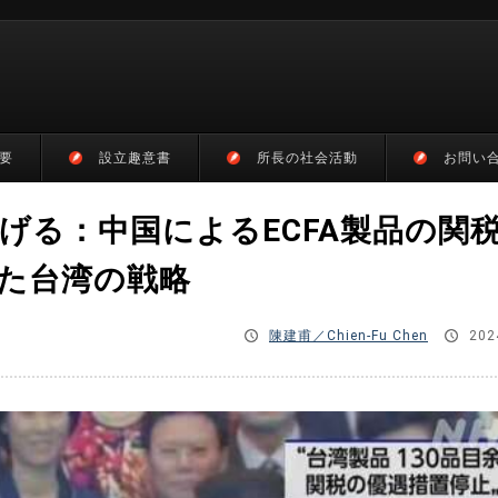
要
設立趣意書
所長の社会活動
お問い
げる：中国によるECFA製品の関
た台湾の戦略
陳建甫／Chien-Fu Chen
202