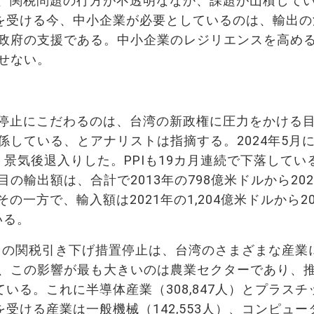
、関税問題の行方が不透明ななか、課題が山積して
影響を受ける今、中小企業が必要としているのは、輸出
政府の支援である。中小企業のレジリエンスを高め
かせない。
停止にこだわるのは、台湾の新政権に圧力をかける
している、とアナリストは指摘する。2024年5月
し、景気後退入りした。PPIも19カ月連続で下落してい
輸出額は、合計で2013年の798億米ドルから202
その一方で、輸入額は2021年の1,204億米ドルから20
いる。
品目の関税引き下げ措置停止は、台湾のさまざまな産業
、この影響が最も大きいのは農業セクターであり、
っている。これに半導体産業（308,847人）とプラスチ
響を受ける産業は一般機械（142,553人）、コンピュー