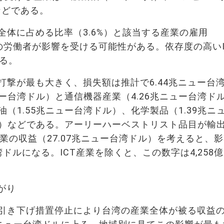
）などである。
体に占める比率（3.6%）と該当する産業の雇用
267人の労働者が影響を受ける可能性がある。依存度の高いI
なる。
撃が最も大きく、損失額は推計で6.44兆ニュー台
ュー台湾ドル）と通信機器産業（4.26兆ニュー台湾ド
（1.55兆ニュー台湾ドル）、化学製品（1.39兆ニ
ル）などである。アーリーハーベストリスト品目が輸
産業の収益（27.07兆ニュー台湾ドル）を考えると、
湾ドルになる。ICT産業を除くと、この数字は4,258
がり
引き下げ措置停止により台湾の産業全体が被る収益