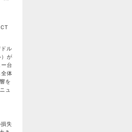
CT
湾ドル
ル）が
ュー台
出全体
影響を
億ニュ
の損失