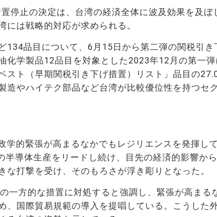
げ措置停止の決定は、台湾の経済全体に波及効果を及ぼ
湾には戦略的対応が求められる。
など134品目について、6月15日から第二弾の関税引き
化学製品12品目を対象とした2023年12月の第一弾
スト（早期関税引き下げ措置）リスト」品目の27.0
製造やハイテク部品など台湾が比較優位性を持つセ
政学的緊張が高まるなかでもレジリエンスを発揮し
界の半導体生産をリードし続け、目先の経済的影響か
きな打撃を受け、そのもろさが浮き彫りとなった。
国の一方的な措置に対処すると強調し、緊張が高まる
め、国際貿易規範の導入を提唱している。こうした