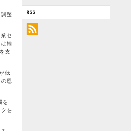
RSS
略調整
農業セ
者は輸
村を支
が低
さの恩
場を
スクを