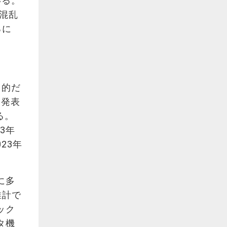
いる。
の混乱
るに
目的だ
に発表
る。
3年
23年
に多
推計で
ック
タ機