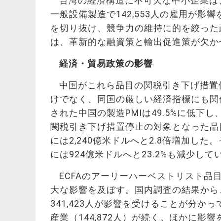
台湾の経済構造に不可欠な中小企業は
一般設備製造で142,553人の雇用が
を切り抜け、競争力の維持に的を絞った
は、革新的な融資策と輸出促進策が欠
経済・貿易政策の影響
中国がこれら品目の関税引き下げ措置
けでなく、同国の厳しい経済指標にも関係
された中国の製造PMIは49.5%に低下
関税引き下げ措置停止の対象となった品目の
には2,240億米ドルへと2.8倍増加した。
には924億米ドルへと23.2%も減少して
ECFAのアーリーハーベストリスト
大な影響を及ぼす。国内調査の結果から
341,423人が影響を受けることが分か
産業（144,872人）が続く。ほかに影