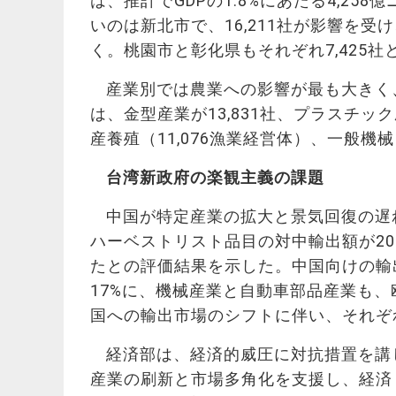
は、推計でGDPの1.8%にあたる4,2
いのは新北市で、16,211社が影響を受け
く。桃園市と
彰化
県もそれぞれ7,425社
産業別では農業への影響が最も大きく、
は、金型産業が13,831社、プラスチッ
産養殖（11,076漁業経営体）、一般機械
台湾新政府の楽観主義の課題
中国が特定産業の拡大と景気回復の遅
ハーベストリスト品目の対中輸出額が202
たとの評価結果を示した。中国向けの輸出シ
17%に、機械産業と自動車部品産業も
国への輸出市場のシフトに伴い、それぞれ2
経済部は、経済的威圧に対抗措置を講
産業の刷新と市場多角化を支援し、経済