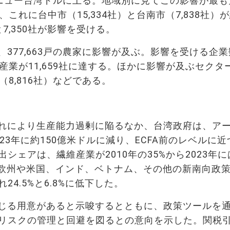
58億ニュー台湾ドルに上る。地域別に見てこの影響が最
、これに台中市（15,334社）と台南市（7,838社）
と7,350社が影響を受ける。
377,663戸の農家に影響が及ぶ。影響を受ける企業
ク産業が11,659社に達する。ほかに影響が及ぶセクタ
（8,816社）などである。
れにより生産能力過剰に陥るなか、台湾政府は、ア
3年に約150億米ドルに減り、ECFA前のレベルに近
ェアは、繊維産業が2010年の35%から2023年に
、欧州や米国、インド、ベトナム、その他の新南向政
4.5%と6.8%に低下した。
じる用意があると示唆するとともに、政策ツールを
リスクの管理と回避を図るとの意向を示した。関税