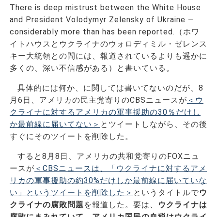
There is deep mistrust between the White House
and President Volodymyr Zelensky of Ukraine —
considerably more than has been reported.（ホワ
イトハウスとウクライナのウォロディミル・ゼレンス
キー大統領との間には、報道されているよりも遥かに
多くの、深い不信感がある）と書いている。
具体的には何か、に関しては書いてないのだが、8
月6日、アメリカの民主党寄りのCBSニュースが
＜ウ
クライナに対するアメリカの軍事援助の30％だけし
か最前線に届いてない＞
とツイートしながら、その後
すぐにそのツイートを削除した。
すると8月8日、アメリカの共和党寄りのFOXニュ
ースが
＜CBSニュースは、「ウクライナに対するアメ
リカの軍事援助の約30%だけしか最前線に届いていな
い」というツイートを削除した＞
というタイトルで
ウ
クライナの腐敗問題
を報道した。要は、
ウクライナは
腐敗にまみれていて、アメリカ国民の血税はウクライ