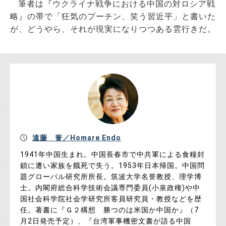
筆者は『ウクライナ戦争における中国の対ロシア戦
略』の帯で「狂気のプーチン、笑う習近平」と書いた
が、どうやら、それが現実になりつつある雲行きだ。
遠藤 誉／Homare Endo
1941年中国生まれ。中国長春市で中共軍による食糧封
鎖に遭い家族を餓死で失う。1953年日本帰国。中国問
題グローバル研究所所長。筑波大学名誉教授、理学博
士。内閣府総合科学技術会議専門委員(小泉政権)や中
国社会科学院社会学研究所客員研究員・教授などを歴
任。著書に『Ｇ２構想 勝つのは米国か中国か』（7
月2日発売予定）、『台湾軍事機密文書が語る中国