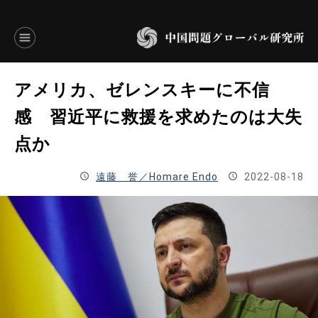
言語別アーカイブ
アメリカ、ゼレンスキーに不信
ENGLISH
感 習近平に救援を求めたのは大失
点か
JAPANESE
遠藤 誉／Homare Endo
2022-08-18
基本操作
トップページ
研究員
研究所概要
設立趣意書