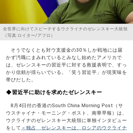
お問い合わせ
全世界に向けてスピーチするウクライナのゼレンスキー大統領
（写真:ロイター/アフロ）
そうでなくとも対ウ支援金の30％しか戦地には届
かず汚職にまみれているとみなし始めたアメリカで
は、ゼレンスキーの習近平に対する救援表明で、すっ
かり信頼が揺らいでいる。「笑う習近平」が現実味を
帯びだした。
◆習近平に助けを求めたゼレンスキー
8月4日付の香港のSouth China Morning Post（サ
ウスチャイナ・モーニング・ポスト、南華早報）は、
ウクライナのゼレンスキー大統領に単独インタビュー
をして
＜独占 ゼレンスキーは、ロシアのウクライナ