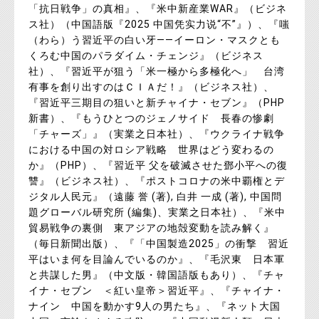
「抗日戦争」の真相』、『米中新産業WAR』（ビジネ
ス社）（中国語版『2025 中国凭实力说“不”』）、『嗤
（わら）う習近平の白い牙――イーロン・マスクとも
くろむ中国のパラダイム・チェンジ』（ビジネス
社）、『習近平が狙う「米一極から多極化へ」 台湾
有事を創り出すのはＣＩＡだ！』（ビジネス社）、
『習近平三期目の狙いと新チャイナ・セブン』（PHP
新書）、『もうひとつのジェノサイド 長春の惨劇
「チャーズ」』（実業之日本社）、『ウクライナ戦争
における中国の対ロシア戦略 世界はどう変わるの
か』（PHP）、『習近平 父を破滅させた鄧小平への復
讐』（ビジネス社）、『ポストコロナの米中覇権とデ
ジタル人民元』（遠藤 誉 (著), 白井 一成 (著), 中国問
題グローバル研究所 (編集)、実業之日本社）、『米中
貿易戦争の裏側 東アジアの地殻変動を読み解く』
（毎日新聞出版）、『「中国製造2025」の衝撃 習近
平はいま何を目論んでいるのか』、『毛沢東 日本軍
と共謀した男』（中文版・韓国語版もあり）、『チャ
イナ・セブン ＜紅い皇帝＞習近平』、『チャイナ・
ナイン 中国を動かす9人の男たち』、『ネット大国