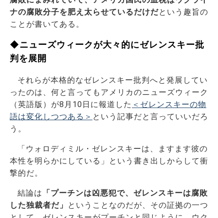
ナの腐敗分子を肥え太らせているだけだ
という趣旨の
ことが書いてある。
◆ニューズウィークが大々的にゼレンスキー批
判を展開
それらが本格的なゼレンスキー批判へと発展してい
ったのは、何と言ってもアメリカのニューズウィーク
（英語版）が8月10日に報道した
＜ゼレンスキーの物
語は変化しつつある＞
という記事だと言っていいだろ
う。
「ウォロディミル・ゼレンスキーは、ますます彼の
本性を明らかにしている」という書き出しからして衝
撃的だ。
結論は
「プーチンは凶悪犯で、ゼレンスキーは腐敗
した独裁者だ」
ということなのだが、その証拠の一つ
として、ゼレンスキーがプーチンと同じように、ウク