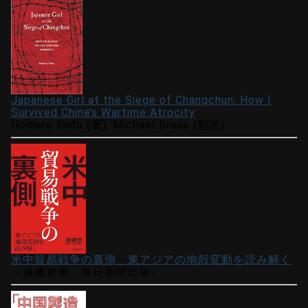
Japanese Girl at the Siege of Changchun: How I
Survived China's Wartime Atrocity
Homare Endo (著), Michael Brase (翻訳)
米中貿易戦争の裏側 東アジアの地殻変動を読み解く
（遠藤誉著、毎日新聞出版）