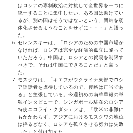
はロシアの専制政治に対抗して全世界を一つに
統一することに集中したい。ある国は助けてい
るが、別の国はそうではないという、団結を弱
体化させるようなことをせずに・・・」と語っ
た。
ゼレンスキーは、「ロシアのための中国市場が
なければ、ロシアは完全な経済的孤立に陥って
いただろう。中国は、ロシアとの貿易を制限す
べきで、それは中国にできることだ」と言っ
た。
モスクワは、「キエフがウクライナ東部でロシ
ア語話者を虐待しているので、侵略は正当であ
る」と主張している。今週初めの南華早報の単
独インタビューで、シンガポール駐在のロシア
特使ニコライ・クダシェフは、「欧米の非難に
もかかわらず、アジアにおけるモスクワの地位
は揺るぎなく、ロシアを孤立させる努力は失敗
した」と付け加えた。