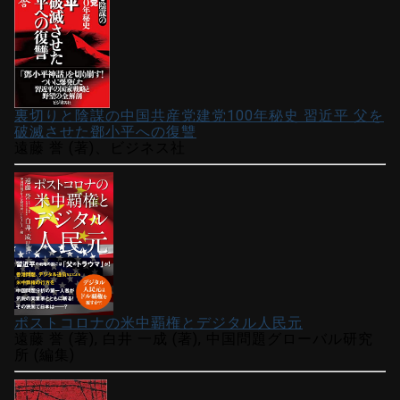
裏切りと陰謀の中国共産党建党100年秘史 習近平 父を
破滅させた鄧小平への復讐
遠藤 誉 (著)、ビジネス社
ポストコロナの米中覇権とデジタル人民元
遠藤 誉 (著), 白井 一成 (著), 中国問題グローバル研究
所 (編集)