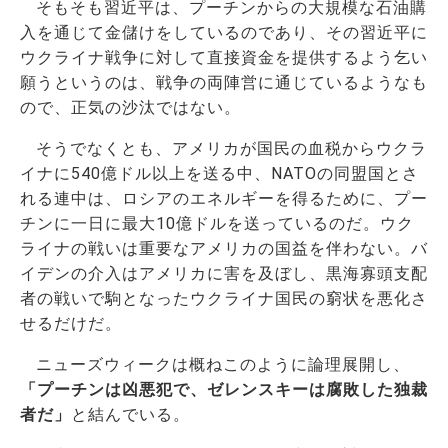
そもそも習近平は、プーチンからの大規模な石油購
入を通じて金儲けをしているのであり、その習近平に
ウクライナ戦争に対して直接資金を提供するよう乞い
願うというのは、戦争の両陣営に通じているようなも
ので、正気の沙汰ではない。
そうでなくとも、アメリカが国民の血税からウクラ
イナに540億ドル以上を送る中、NATOの同盟国とさ
れる連中は、ロシアのエネルギーを得るために、プー
チンに一日に最大10億ドルを送っているのだ。ウク
ライナの戦いは重要なアメリカの国益を伴わない。バ
イデンの介入はアメリカに害を及ぼし、黒海寡頭支配
者の戦いで駒となったウクライナ国民の窮状を悪化さ
せるだけだ。
ニューズウィークは概ねこのように論理展開し、
「プーチンは凶悪犯で、ゼレンスキーは腐敗した独裁
者だ」
と結んでいる。