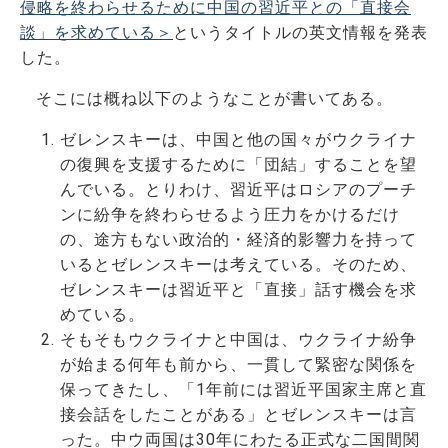
侵略を終わらせるために中国の習近平との「直接会
談」を求めている＞
というタイトルの英文情報を発表
した。
そこには概ね以下のようなことが書いてある。
ゼレンスキーは、中国と他の国々がウクライナ
の復興を支援するために「団結」することを望
んでいる。とりわけ、習近平はロシアのプーチ
ンに紛争を終わらせるよう圧力をかけるだけ
の、途方もない政治的・経済的影響力を持って
いるとゼレンスキーは考えている。そのため、
ゼレンスキーは習近平と「直接」話す機会を求
めている。
そもそもウクライナと中国は、ウクライナ紛争
が始まる何年も前から、一貫して緊密な関係を
保ってきたし、「1年前には習近平国家主席と直
接会話をしたことがある」とゼレンスキーは言
った。中ウ両国は30年にわたる正式な二国間関