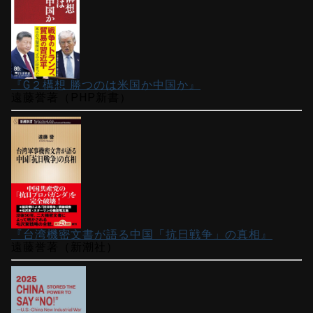
『G２構想 勝つのは米国か中国か』
遠藤誉著（PHP新書）
『台湾機密文書が語る中国「抗日戦争」の真相』
遠藤誉著（新潮社）