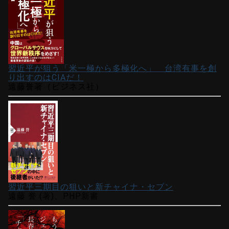
習近平が狙う「米一極から多極化へ」 台湾有事を創
り出すのはCIAだ！
遠藤誉著（ビジネス社）
習近平三期目の狙いと新チャイナ・セブン
遠藤 誉 (著)、PHP新書