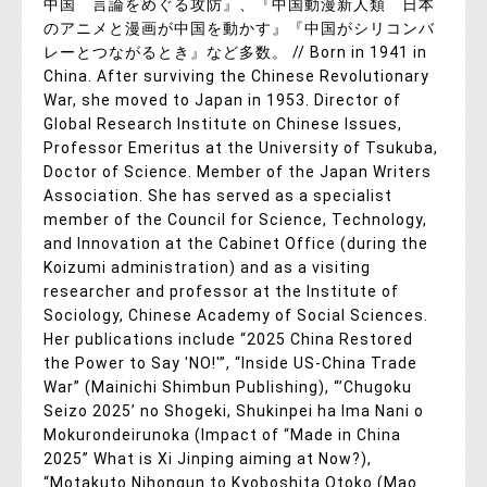
中国 言論をめぐる攻防』、『中国動漫新人類 日本
のアニメと漫画が中国を動かす』『中国がシリコンバ
レーとつながるとき』など多数。 // Born in 1941 in
China. After surviving the Chinese Revolutionary
War, she moved to Japan in 1953. Director of
Global Research Institute on Chinese Issues,
Professor Emeritus at the University of Tsukuba,
Doctor of Science. Member of the Japan Writers
Association. She has served as a specialist
member of the Council for Science, Technology,
and Innovation at the Cabinet Office (during the
Koizumi administration) and as a visiting
researcher and professor at the Institute of
Sociology, Chinese Academy of Social Sciences.
Her publications include “2025 China Restored
the Power to Say 'NO!'”, “Inside US-China Trade
War” (Mainichi Shimbun Publishing), “’Chugoku
Seizo 2025’ no Shogeki, Shukinpei ha Ima Nani o
Mokurondeirunoka (Impact of “Made in China
2025” What is Xi Jinping aiming at Now?),
“Motakuto Nihongun to Kyoboshita Otoko (Mao