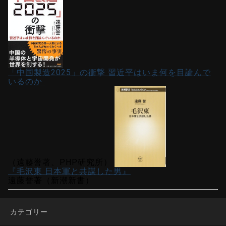
「中国製造2025」の衝撃 習近平はいま何を目論んで
いるのか
（遠藤誉著、PHP研究所）
『毛沢東 日本軍と共謀した男』
遠藤誉著（新潮新書）
カテゴリー