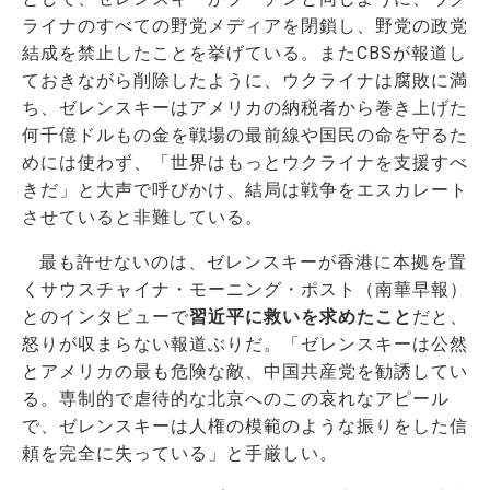
ライナのすべての野党メディアを閉鎖し、野党の政党
結成を禁止したことを挙げている。またCBSが報道し
ておきながら削除したように、ウクライナは腐敗に満
ち、ゼレンスキーはアメリカの納税者から巻き上げた
何千億ドルもの金を戦場の最前線や国民の命を守るた
めには使わず、「世界はもっとウクライナを支援すべ
きだ」と大声で呼びかけ、結局は戦争をエスカレート
させていると非難している。
最も許せないのは、ゼレンスキーが香港に本拠を置
くサウスチャイナ・モーニング・ポスト（南華早報）
とのインタビューで
習近平に救いを求めたこと
だと、
怒りが収まらない報道ぶりだ。「ゼレンスキーは公然
とアメリカの最も危険な敵、中国共産党を勧誘してい
る。専制的で虐待的な北京へのこの哀れなアピール
で、ゼレンスキーは人権の模範のような振りをした信
頼を完全に失っている」と手厳しい。