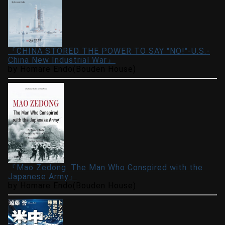
『CHINA STORED THE POWER TO SAY "NO!"-U.S.-
China New Industrial War』
by Homare Endo(Bouden House)
『Mao Zedong: The Man Who Conspired with the
Japanese Army』
by Homare Endo(Bouden House)