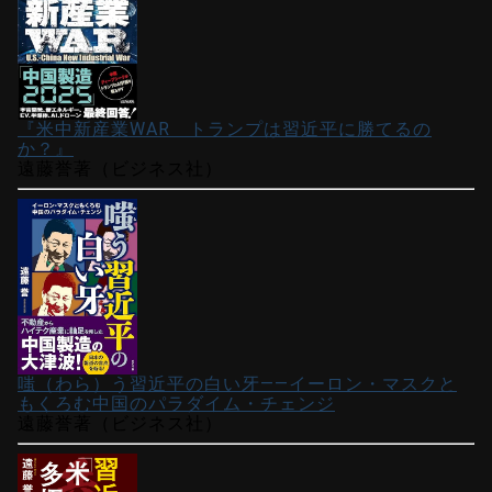
『米中新産業WAR トランプは習近平に勝てるの
か？』
遠藤誉著（ビジネス社）
嗤（わら）う習近平の白い牙――イーロン・マスクと
もくろむ中国のパラダイム・チェンジ
遠藤誉著（ビジネス社）