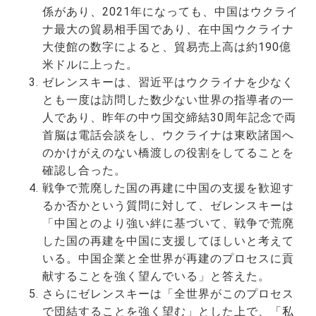
係があり、2021年になっても、中国はウクライ
ナ最大の貿易相手国であり、在中国ウクライナ
大使館の数字によると、貿易売上高は約190億
米ドルに上った。
ゼレンスキーは、習近平はウクライナを少なく
とも一度は訪問した数少ない世界の指導者の一
人であり、昨年の中ウ国交締結30周年記念で両
首脳は電話会談をし、ウクライナは東欧諸国へ
のかけがえのない橋渡しの役割をしてることを
確認し合った。
戦争で荒廃した国の再建に中国の支援を歓迎す
るか否かという質問に対して、ゼレンスキーは
「中国とのより強い絆に基づいて、戦争で荒廃
した国の再建を中国に支援してほしいと考えて
いる。中国企業と全世界が再建のプロセスに貢
献することを強く望んでいる」と答えた。
さらにゼレンスキーは「全世界がこのプロセス
で団結することを強く望む」とした上で、「私