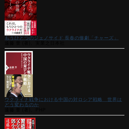
もうひとつのジェノサイド 長春の惨劇「チャーズ」
遠藤 誉 (著)、実業之日本社
ウクライナ戦争における中国の対ロシア戦略 世界は
どう変わるのか
遠藤 誉 (著)、PHP