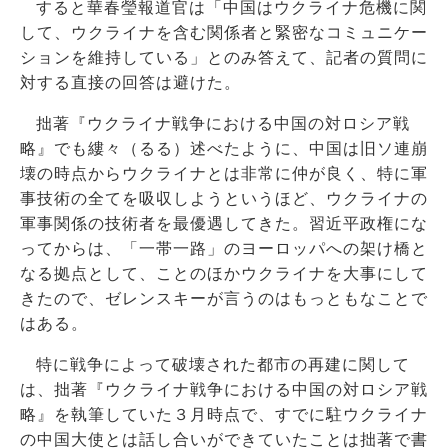
すると華春瑩報道官は「中国はウクライナ危機に関
して、ウクライナを含む関係者と緊密なコミュニケー
ションを維持している」とのみ答えて、記者の質問に
対する直接の回答は避けた。
拙著『ウクライナ戦争における中国の対ロシア戦
略』でも縷々（るる）述べたように、中国は旧ソ連崩
壊の時点からウクライナとは非常に仲が良く、特に軍
事技術の全てを吸収しようというほど、ウクライナの
軍事関係の技術者を最優遇してきた。習近平政権にな
ってからは、「一帯一路」のヨーロッパへの架け橋と
なる拠点として、ことのほかウクライナを大事にして
きたので、ゼレンスキーが言うのはもっともなことで
はある。
特に戦争によって破壊された都市の再建に関して
は、拙著『ウクライナ戦争における中国の対ロシア戦
略』を執筆していた３月時点で、すでに駐ウクライナ
の中国大使とは話し合いができていたことは拙著で書