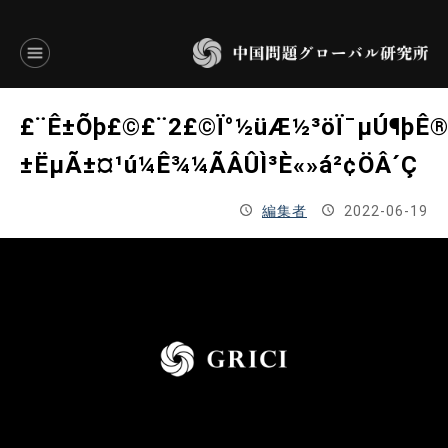
言語別アーカイブ
£¨Ê±Õþ£©£¨2£©Ï°½üÆ½³öÏ¯µÚ¶þÊ®
ENGLISH
±ËµÃ±¤¹ú¼Ê¾­¼ÃÂÛÌ³È«»á²¢ÖÂ´Ç
JAPANESE
編集者
2022-06-19
基本操作
トップページ
研究員
研究所概要
設立趣意書