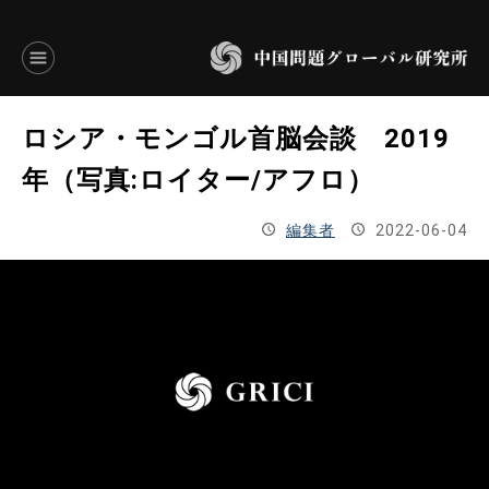
言語別アーカイブ
ロシア・モンゴル首脳会談 2019
ENGLISH
年（写真:ロイター/アフロ）
JAPANESE
編集者
2022-06-04
基本操作
トップページ
研究員
研究所概要
設立趣意書