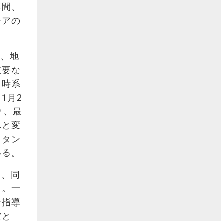
年間、
シアの
が、地
重要な
を時系
1月2
り、最
へと変
スタン
いる。
は、同
る。一
ン指導
だと