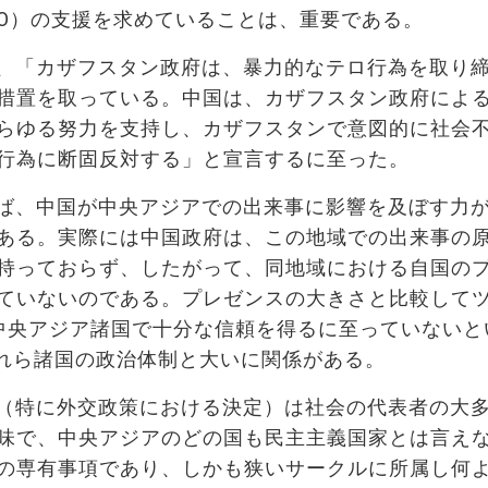
TO）の支援を求めていることは、重要である。
、「カザフスタン政府は、暴力的なテロ行為を取り
措置を取っている。中国は、カザフスタン政府によ
らゆる努力を支持し、カザフスタンで意図的に社会
行為に断固反対する」と宣言するに至った。
ば、中国が中央アジアでの出来事に影響を及ぼす力
ある。実際には中国政府は、この地域での出来事
の
持っておらず
、したがって、同地域における自国の
ていないのである。プレゼンスの大きさと比較して
が中央アジア諸国で十分な信頼を得るに至っていないと
 これら諸国の政治体制と大いに関係がある。
（特に外交政策における決定）は社会の代表者の大
味で、中央アジアのどの国も民主主義国家とは言え
の専有事項であり、しかも狭いサークルに所属し何