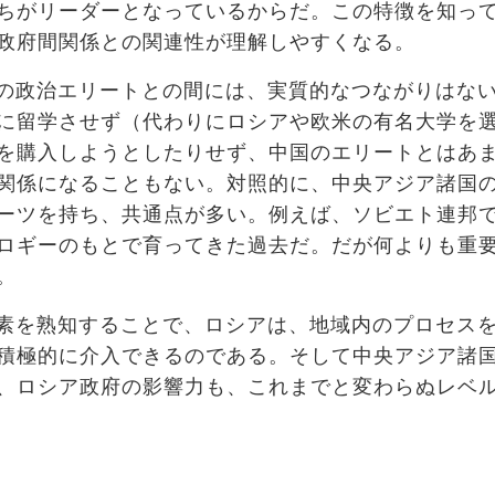
ちがリーダーとなっているからだ。この特徴を知っ
政府間関係との関連性が理解しやすくなる。
の政治エリートとの間には、実質的なつながりはな
に留学させず（代わりにロシアや欧米の有名大学を
を購入しようとしたりせず、中国のエリートとはあ
関係になることもない。対照的に、中央アジア諸国
ーツを持ち、共通点が多い。例えば、ソビエト連邦
ロギーのもとで育ってきた過去だ。だが何よりも重
。
素を熟知することで、ロシアは、地域内のプロセス
積極的に介入できるのである。そして中央アジア諸
、ロシア政府の影響力も、これまでと変わらぬレベ