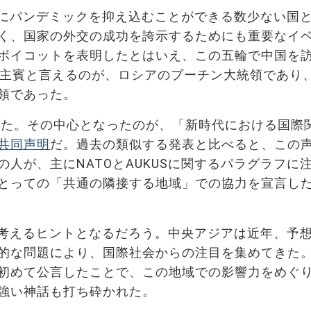
にパンデミックを抑え込むことができる数少ない国
く、国家の外交の成功を誇示するためにも重要なイ
ボイコットを表明したとはいえ、この五輪で中国を
も主賓と言えるのが、ロシアのプーチン大統領であり
領であった。
した。その中心となったのが、「新時代における国際
共同声明
だ。過去の類似する発表と比べると、この
人が、主にNATOとAUKUSに関するパラグラフに
とっての「共通の隣接する地域」での協力を宣言し
考えるヒントとなるだろう。中央アジアは近年、予
的な問題により、国際社会からの注目を集めてきた
初めて公言したことで、この地域での影響力をめぐ
強い神話も
打ち砕かれた
。