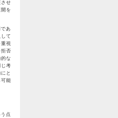
展させ
展開を
例であ
及して
を重視
を拒否
極的な
同じ考
内にと
る可能
いう点