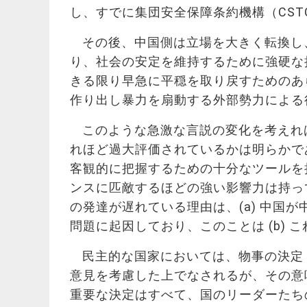
し、すでに集団安全保障条約機構（CS
その後、中国側は立場を大きく転換し
り、社会の安定を維持するために強硬な
きる限り早急に平穏を取り戻すためのあ
作り出し暴力を扇動する外部勢力による
このような急激な言説の変化を考えれ
れほど過大評価されているかは明らかで
客観的に
把握するための十分な
ツール
を
ンスに匹敵するほどの強い影響力は持っ
の発達が遅れている理由は、(a) 中国
問題に起因しており、このことは (b)
民主的な国家においては、物事の決定
意見を考慮した上でなされるが、その意
重要な決定はすべて、国のリーダーたち