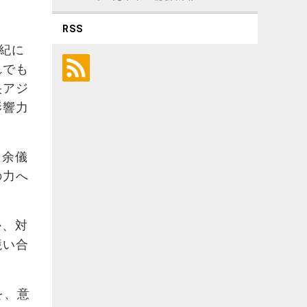
RSS
紀に
れでも
央アジ
影響力
を余儀
の力へ
か、対
競い合
を、意