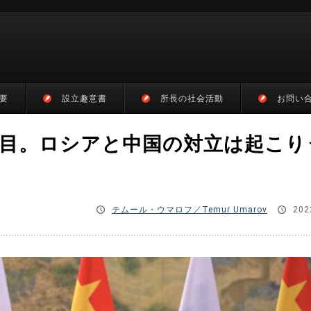
要
設立趣意書
所長の社会活動
お問い
目。ロシアと中国の対立は起こり
テムール・ウマロフ／Temur Umarov
202