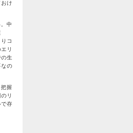
ておけ
い。中
選
まりコ
のエリ
での生
要なの
を把握
国のリ
ルで存