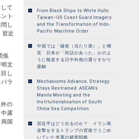
として
From Black Ships to White Hulls:
ベント
Taiwan–US Coast Guard Imagery
訪問し
and the Transformation of Indo-
Pacific Maritime Order
、習近
中国では「碰瓷（当たり屋）」と嘲
笑 日本が「対話があった」かのよ
関係
うに報道する日中外相の通りすがり
声明文
接触
注目し
たパラ
Mechanisms Advance, Strategy
Stays Restrained: ASEAN’s
Manila Meeting and the
Institutionalisation of South
想外の
China Sea Competition
。中露
り両国
習近平はどう出るのか？ イラン再
攻撃をするトランプの背後でうごめ
いていた米軍の秘密戦略