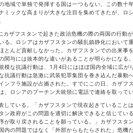
の地域で単独で発揮する国は一つもない。この数十
ナミックな高まりが大きな注目を集めてきたが、ロ
。
めにカザフスタンで起きた政治危機の際の両国の行動
いる。ロシアはカザフスタンの騒乱鎮静化において
ほとんど貢献しなかった。カザフスタンでの出来事
の関与には抜本的な違いがあることが明らかになる。
規模な抗議行動は、1月4日にはほぼ国内全域に広が
な抗議行動は急激に武装犯罪集団を巻き込んだ暴動
インフラ施設が占拠された。すでにこの日、カザフ
は、ロシアのプーチン大統領に電話で連絡を取って
表している。「カザフスタンで現在起きていること
タン政府がこの問題を適切に解決できると信じてい
序が取り戻されることを願っている。」カザフスタ
国内の問題ではなく
「外部からもたらされた
」
危機