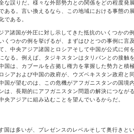
全な誤りだ。
様々な
外部勢力
との関係をどの程度発
である。言い換えるなら、この地域における事態の
化である。
ジア諸国が外圧に対し示してきた抵抗のいくつかの
いくつかの例を挙げるが、まずはひとつの事例に言
て、中央アジア諸国とロシアそして中国が公式に何
になる。例えば、タジキスタンはタリバンとの接触
中国は、カブールを占拠し権力を掌握した勢力と積
ロシアおよび中国の政府が、ウズベキスタン政府と
中国が望むのは、この危機がアフガニスタンの国境
ンは、長期的にアフガニスタン問題の解決につなが
中央アジアに組み込むことを望んでいるからだ。
す国は多いが、プレゼンスのレベルそして奥行きと