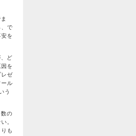
締ま
る、で
不安を
が、ど
原因を
プレゼ
ツール
いう
多数の
ない。
よりも