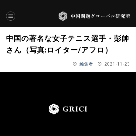
言語別アーカイブ
中国の著名な女子テニス選手・彭帥
ENGLISH
さん（写真:ロイター/アフロ）
JAPANESE
編集者
2021-11-23
基本操作
トップページ
研究員
研究所概要
設立趣意書