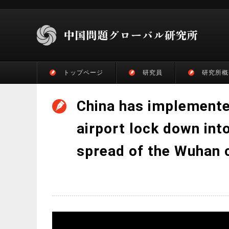
トップページ
研究員
研究所概
China has implemente
airport lock down into
spread of the Wuhan 