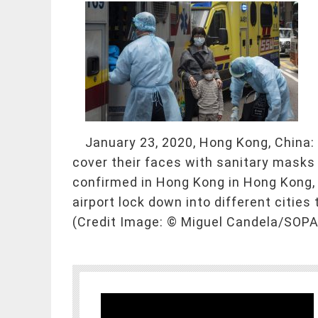
January 23, 2020, Hong Kong, China:
cover their faces with sanitary masks 
confirmed in Hong Kong in Hong Kong, 
airport lock down into different citie
(Credit Image: © Miguel Candela/SOP