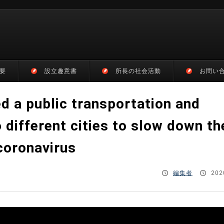
要
設立趣意書
所長の社会活動
お問い
d a public transportation and
 different cities to slow down th
coronavirus
編集者
202