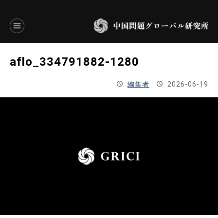
言語別アーカイブ
aflo_334791882-1280
ENGLISH
編集者
2026-06-19
JAPANESE
基本操作
トップページ
研究員
研究所概要
設立趣意書