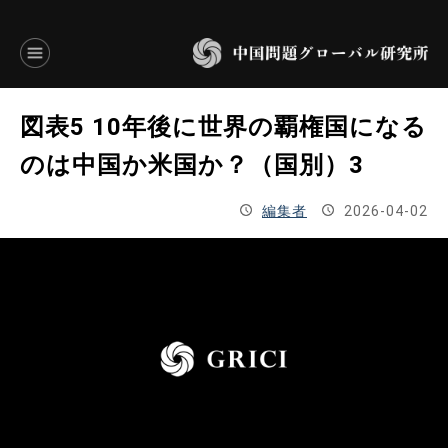
言語別アーカイブ
図表5 10年後に世界の覇権国になる
ENGLISH
のは中国か米国か？（国別）3
JAPANESE
編集者
2026-04-02
基本操作
トップページ
研究員
研究所概要
設立趣意書