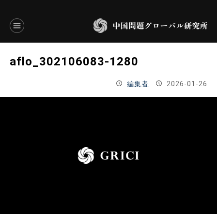
言語別アーカイブ
aflo_302106083-1280
ENGLISH
編集者
2026-01-26
JAPANESE
基本操作
トップページ
研究員
研究所概要
設立趣意書