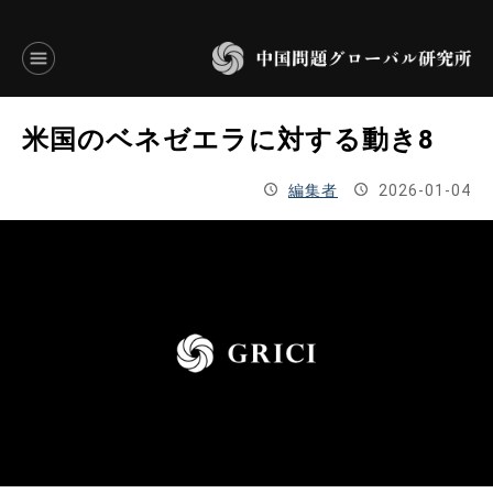
言語別アーカイブ
米国のベネゼエラに対する動き8
ENGLISH
編集者
2026-01-04
JAPANESE
基本操作
トップページ
研究員
研究所概要
設立趣意書