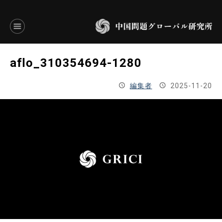
言語別アーカイブ
aflo_310354694-1280
ENGLISH
編集者
2025-11-20
JAPANESE
基本操作
トップページ
研究員
研究所概要
設立趣意書