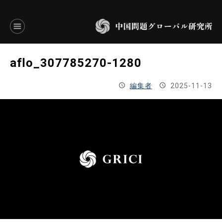
言語別アーカイブ
aflo_307785270-1280
ENGLISH
編集者
2025-11-13
JAPANESE
基本操作
トップページ
研究員
研究所概要
設立趣意書