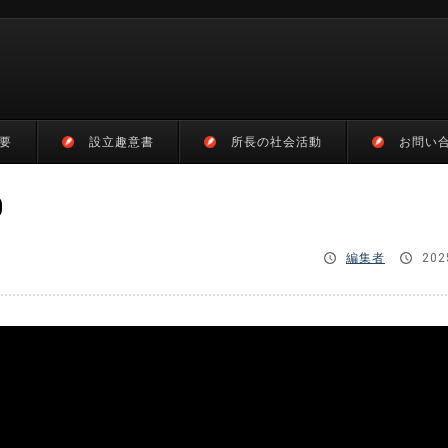
要
設立趣意書
所長の社会活動
お問い
0
編集者
202