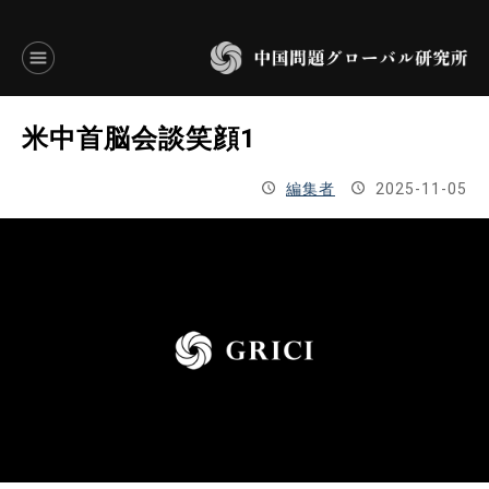
言語別アーカイブ
米中首脳会談笑顔1
ENGLISH
編集者
2025-11-05
JAPANESE
基本操作
トップページ
研究員
研究所概要
設立趣意書