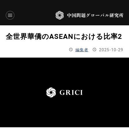
言語別アーカイブ
全世界華僑のASEANにおける比率2
ENGLISH
編集者
2025-10-29
JAPANESE
基本操作
トップページ
研究員
研究所概要
設立趣意書