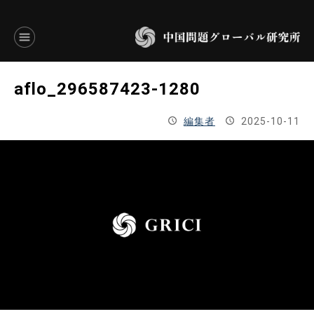
言語別アーカイブ
aflo_296587423-1280
ENGLISH
編集者
2025-10-11
JAPANESE
基本操作
トップページ
研究員
研究所概要
設立趣意書