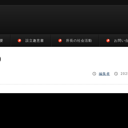
要
設立趣意書
所長の社会活動
お問い
0
編集者
202