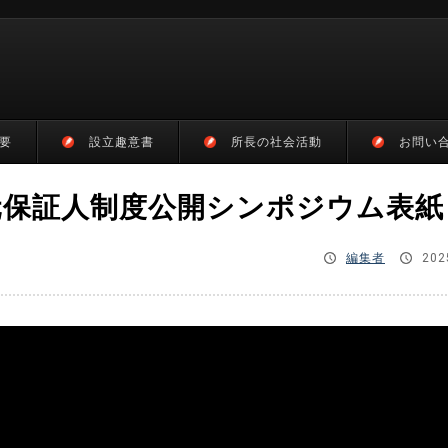
要
設立趣意書
所長の社会活動
お問い
01_身元保証人制度公開シンポジウム表紙
編集者
202