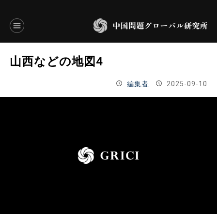
言語別アーカイブ
山西などの地図4
ENGLISH
編集者
2025-09-10
JAPANESE
基本操作
トップページ
研究員
研究所概要
設立趣意書