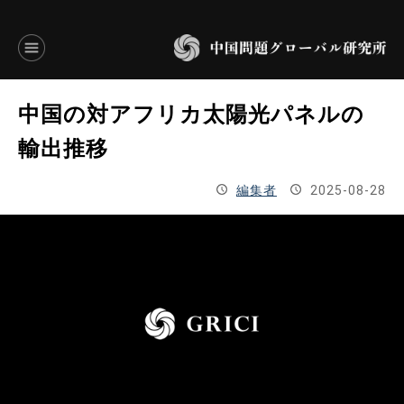
言語別アーカイブ
中国の対アフリカ太陽光パネルの
ENGLISH
輸出推移
JAPANESE
編集者
2025-08-28
基本操作
トップページ
研究員
研究所概要
設立趣意書