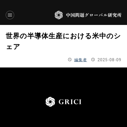
言語別アーカイブ
世界の半導体生産における米中のシ
ENGLISH
ェア
JAPANESE
編集者
2025-08-09
基本操作
トップページ
研究員
研究所概要
設立趣意書