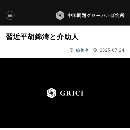
言語別アーカイブ
習近平胡錦濤と介助人
ENGLISH
編集者
2025-07-24
JAPANESE
基本操作
トップページ
研究員
研究所概要
設立趣意書