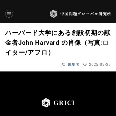
言語別アーカイブ
ハーバード大学にある創設初期の献
ENGLISH
金者John Harvard の肖像（写真:ロ
イター/アフロ）
JAPANESE
編集者
2025-05-25
基本操作
トップページ
研究員
研究所概要
設立趣意書