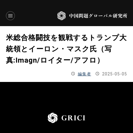
言語別アーカイブ
米総合格闘技を観戦するトランプ大
ENGLISH
統領とイーロン・マスク氏（写
真:Imagn/ロイター/アフロ）
JAPANESE
編集者
2025-05-05
基本操作
トップページ
研究員
研究所概要
設立趣意書