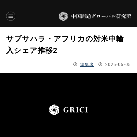
言語別アーカイブ
サブサハラ・アフリカの対米中輸
ENGLISH
入シェア推移2
JAPANESE
編集者
2025-05-05
基本操作
トップページ
研究員
研究所概要
設立趣意書