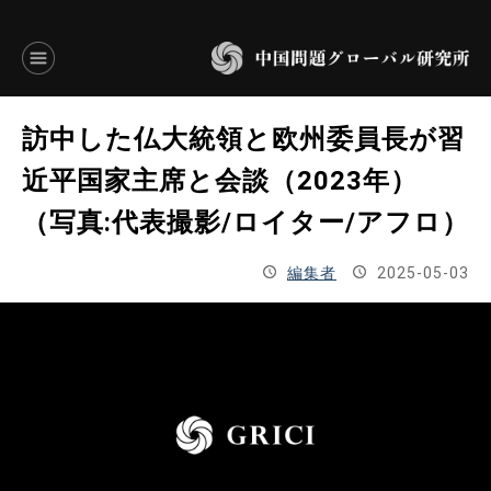
言語別アーカイブ
訪中した仏大統領と欧州委員長が習
ENGLISH
近平国家主席と会談（2023年）
（写真:代表撮影/ロイター/アフロ）
JAPANESE
編集者
2025-05-03
基本操作
トップページ
研究員
研究所概要
設立趣意書