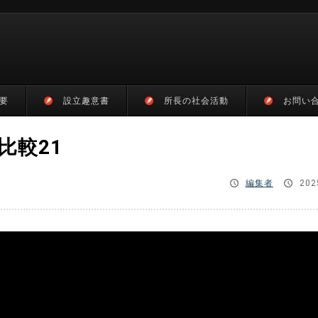
要
設立趣意書
所長の社会活動
お問い
比較21
編集者
202