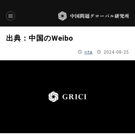
言語別アーカイブ
出典：中国のWeibo
ENGLISH
rita
2024-08-25
JAPANESE
基本操作
トップページ
研究員
研究所概要
設立趣意書