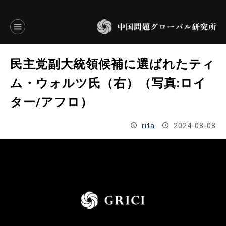
言語別アーカイブ
民主党副大統領候補に選ばれたティ
ENGLISH
ム・ウォルツ氏（右）（写真:ロイ
ター/アフロ）
JAPANESE
rita
2024-08-08
基本操作
トップページ
研究員
研究所概要
設立趣意書