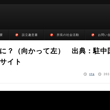
要
設立趣意書
所長の社会活動
お問い
に？（向かって左） 出典：駐中
サイト
rita
202