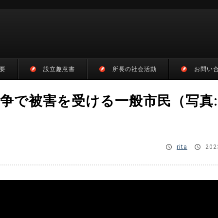
要
設立趣意書
所長の社会活動
お問い
争で被害を受ける一般市民（写真
rita
202