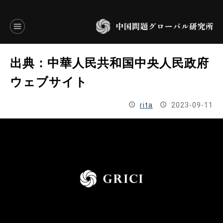
言語別アーカイブ
出典：中華人民共和国中央人民政府
ENGLISH
ウェブサイト
JAPANESE
rita
2023-09-11
基本操作
トップページ
研究員
研究所概要
設立趣意書