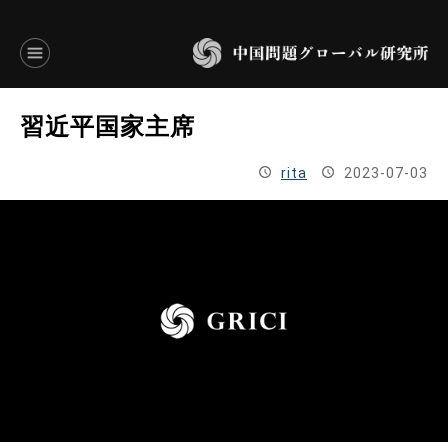
言語別アーカイブ
習近平国家主席
ENGLISH
rita
2023-07-03
JAPANESE
基本操作
トップページ
研究員
研究所概要
設立趣意書