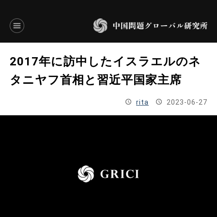
言語別アーカイブ
2017年に訪中したイスラエルのネ
ENGLISH
タニヤフ首相と習近平国家主席
JAPANESE
rita
2023-06-27
基本操作
トップページ
研究員
研究所概要
設立趣意書