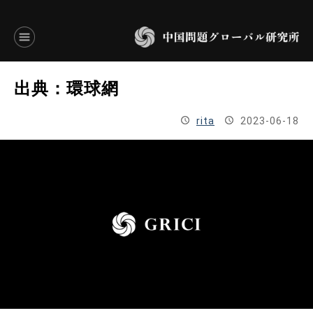
言語別アーカイブ
出典：環球網
ENGLISH
rita
2023-06-18
JAPANESE
基本操作
トップページ
研究員
研究所概要
設立趣意書