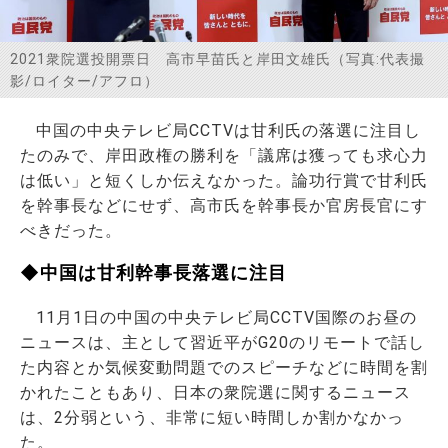
お問い合わせ
2021衆院選投開票日 高市早苗氏と岸田文雄氏（写真:代表撮
影/ロイター/アフロ）
中国の中央テレビ局CCTVは甘利氏の落選に注目し
たのみで、岸田政権の勝利を「議席は獲っても求心力
は低い」と短くしか伝えなかった。論功行賞で甘利氏
を幹事長などにせず、高市氏を幹事長か官房長官にす
べきだった。
◆中国は甘利幹事長落選に注目
11月1日の中国の中央テレビ局CCTV国際のお昼の
ニュースは、主として習近平がG20のリモートで話し
た内容とか気候変動問題でのスピーチなどに時間を割
かれたこともあり、日本の衆院選に関するニュース
は、2分弱という、非常に短い時間しか割かなかっ
た。