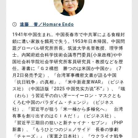
遠藤 誉／Homare Endo
1941年中国生まれ。中国長春市で中共軍による食糧封
鎖に遭い家族を餓死で失う。1953年日本帰国。中国問
題グローバル研究所所長。筑波大学名誉教授、理学博
士。内閣府総合科学技術会議専門委員(小泉政権)や中
国社会科学院社会学研究所客員研究員・教授などを歴
任。著書に『Ｇ２構想 勝つのは米国か中国か』（7
月2日発売予定）、『台湾軍事機密文書が語る中国
「抗日戦争」の真相』、『米中新産業WAR』（ビジネ
ス社）（中国語版『2025 中国凭实力说“不”』）、『嗤
（わら）う習近平の白い牙――イーロン・マスクとも
くろむ中国のパラダイム・チェンジ』（ビジネス
社）、『習近平が狙う「米一極から多極化へ」 台湾
有事を創り出すのはＣＩＡだ！』（ビジネス社）、
『習近平三期目の狙いと新チャイナ・セブン』（PHP
新書）、『もうひとつのジェノサイド 長春の惨劇
「チャーズ」』（実業之日本社）、『ウクライナ戦争