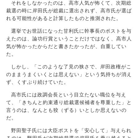
それをしなかったのは、高市人気が怖くて、次期総
裁選の時に岸田氏が総裁に選出されず、高市氏が選ば
れる可能性があると計算したものと推測された。
選挙でお世話になった甘利氏に幹事長のポストを与
えたのは、論功行賞ということだけではなく、高市人
気が怖かったからだと書きたかったが、自重してい
た。
しかし、「このような了見の狭さで、岸田政権がこ
のままうまくいくとは思えない」という気持ちが消え
ず、くすぶり続けていた。
高市氏には政調会長という目立たない職位を与え
て、「きちんと約束通り総裁選候補者を尊重した」と
言うのは、なんとも狡（ずる）いとしか思えないの
だ。
野田聖子氏には大臣ポストを「安心して」与えられ