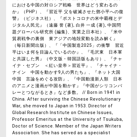
における中国の対ロシア戦略 世界はどう変わるの
か』（PHP）、『習近平 父を破滅させた鄧小平への復
讐』（ビジネス社）、『ポストコロナの米中覇権とデ
ジタル人民元』（遠藤 誉 (著), 白井 一成 (著), 中国問
題グローバル研究所 (編集)、実業之日本社）、『米中
貿易戦争の裏側 東アジアの地殻変動を読み解く』
（毎日新聞出版）、『「中国製造2025」の衝撃 習近
平はいま何を目論んでいるのか』、『毛沢東 日本軍
と共謀した男』（中文版・韓国語版もあり）、『チャ
イナ・セブン ＜紅い皇帝＞習近平』、『チャイナ・
ナイン 中国を動かす9人の男たち』、『ネット大国
中国 言論をめぐる攻防』、『中国動漫新人類 日本
のアニメと漫画が中国を動かす』『中国がシリコンバ
レーとつながるとき』など多数。 // Born in 1941 in
China. After surviving the Chinese Revolutionary
War, she moved to Japan in 1953. Director of
Global Research Institute on Chinese Issues,
Professor Emeritus at the University of Tsukuba,
Doctor of Science. Member of the Japan Writers
Association. She has served as a specialist