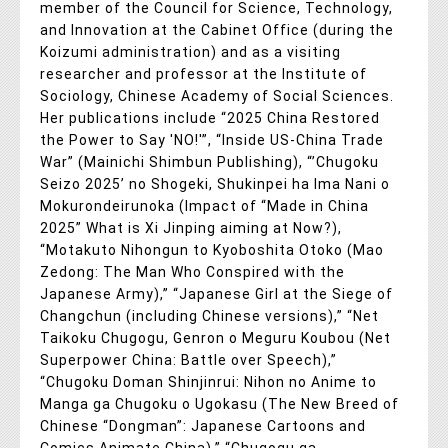
member of the Council for Science, Technology,
and Innovation at the Cabinet Office (during the
Koizumi administration) and as a visiting
researcher and professor at the Institute of
Sociology, Chinese Academy of Social Sciences.
Her publications include “2025 China Restored
the Power to Say 'NO!'”, “Inside US-China Trade
War” (Mainichi Shimbun Publishing), “’Chugoku
Seizo 2025’ no Shogeki, Shukinpei ha Ima Nani o
Mokurondeirunoka (Impact of “Made in China
2025” What is Xi Jinping aiming at Now?),
“Motakuto Nihongun to Kyoboshita Otoko (Mao
Zedong: The Man Who Conspired with the
Japanese Army),” “Japanese Girl at the Siege of
Changchun (including Chinese versions),” “Net
Taikoku Chugogu, Genron o Meguru Koubou (Net
Superpower China: Battle over Speech),”
“Chugoku Doman Shinjinrui: Nihon no Anime to
Manga ga Chugoku o Ugokasu (The New Breed of
Chinese “Dongman”: Japanese Cartoons and
Comics Animate China),” “Chugogu ga