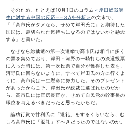
そのため、たとえば10月1日のコラム
＜岸田総裁誕
生に対する中国の反応――３Aを分析＞
の文末で、
「『高市氏がダメなら、せめて岸田氏に』と期待した
国民は、裏切られた気持ちになるのではないかと懸念
する」と書いた。
なぜなら総裁選の第一次選挙で高市氏は相当に多く
の票を集めており、岸田・河野の一騎打ちの決選投票
に入った時には、第一次投票で自分が獲得した表を、
河野氏に回らないように、すべて岸田氏の方に行くよ
うに、高市氏は一生懸命に努力した。そのプレゼント
があったからこそ、岸田氏が総裁に選ばれたのだか
ら、高市氏には官房長官か、せめて自民党の幹事長の
職位を与えるべきだったと思ったからだ。
論功行賞で甘利氏に「返礼」をするくらいなら、む
しろ高市氏に「返礼」すべきだったのではないのか。