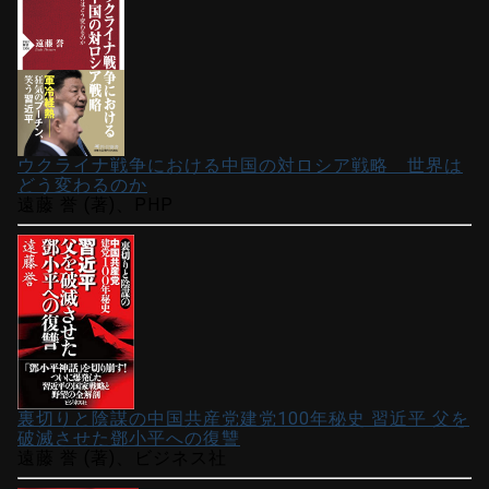
ウクライナ戦争における中国の対ロシア戦略 世界は
どう変わるのか
遠藤 誉 (著)、PHP
裏切りと陰謀の中国共産党建党100年秘史 習近平 父を
破滅させた鄧小平への復讐
遠藤 誉 (著)、ビジネス社