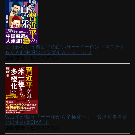
嗤（わら）う習近平の白い牙――イーロン・マスクと
もくろむ中国のパラダイム・チェンジ
遠藤誉著（ビジネス社）
習近平が狙う「米一極から多極化へ」 台湾有事を創
り出すのはCIAだ！
遠藤誉著（ビジネス社）