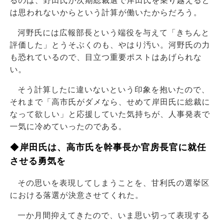
るのは、野田氏が次期総裁選で岸田氏を乗り越えると
は思われないからという計算が働いたからだろう。
河野氏には広報部長という端役を与えて「きちんと
評価した」とうそぶくのも、やはり汚い。河野氏の力
も恐れているので、目立つ重要ポストはあげられな
い。
そう計算したに違いないという印象を抱いたので、
それまで「高市氏がダメなら、せめて岸田氏に総裁に
なって欲しい」と応援していた気持ちが、人事発表で
一気に冷めていったのである。
◆岸田氏は、高市氏を幹事長か官房長官に就任
させる勇気を
その思いを表現してしまうことを、甘利氏の選挙区
における落選が決意させてくれた。
一か月間抑えてきたので、いま思い切って表現する