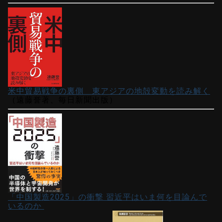
米中貿易戦争の裏側 東アジアの地殻変動を読み解く
（遠藤誉著、毎日新聞出版）
「中国製造2025」の衝撃 習近平はいま何を目論んで
いるのか