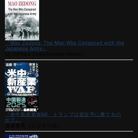
『Mao Zedong: The Man Who Conspired with the
Japanese Army』
by Homare Endo(Bouden House)
『米中新産業WAR トランプは習近平に勝てるの
か？』
遠藤誉著（ビジネス社）