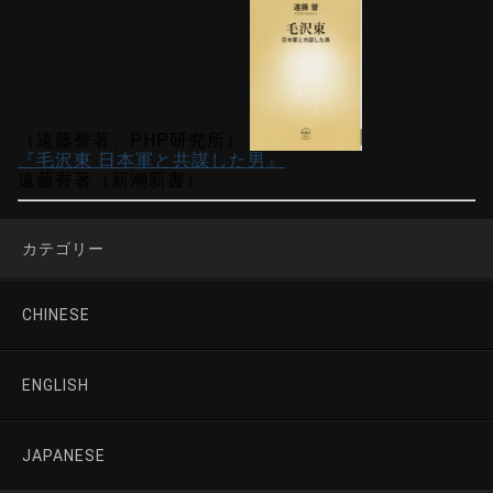
（遠藤誉著、PHP研究所）
『毛沢東 日本軍と共謀した男』
遠藤誉著（新潮新書）
カテゴリー
CHINESE
ENGLISH
JAPANESE