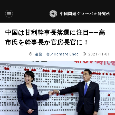
言語別アーカイブ
中国は甘利幹事長落選に注目――高
ENGLISH
市氏を幹事長か官房長官に！
JAPANESE
遠藤 誉／Homare Endo
2021-11-01
基本操作
トップページ
研究員
研究所概要
設立趣意書