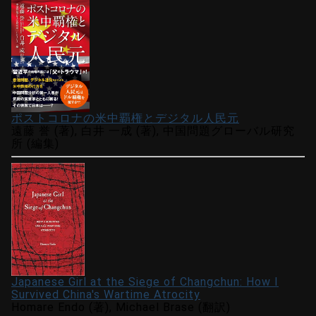
ポストコロナの米中覇権とデジタル人民元
遠藤 誉 (著), 白井 一成 (著), 中国問題グローバル研究
所 (編集)
Japanese Girl at the Siege of Changchun: How I
Survived China's Wartime Atrocity
Homare Endo (著), Michael Brase (翻訳)