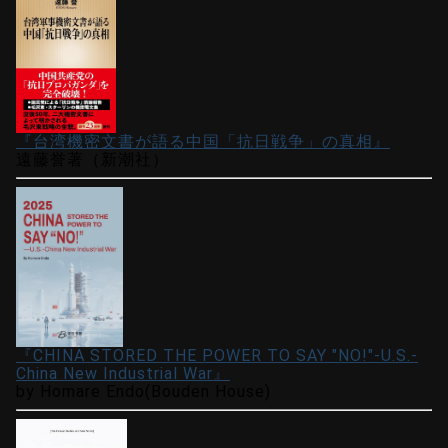
『台湾機密文書が語る中国「抗日戦争」の真相』
遠藤誉著（新潮社）
『CHINA STORED THE POWER TO SAY "NO!"-U.S.-
China New Industrial War』
by Homare Endo(Bouden House)