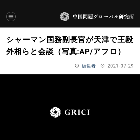
言語別アーカイブ
シャーマン国務副長官が天津で王毅
ENGLISH
外相らと会談（写真:AP/アフロ）
JAPANESE
編集者
2021-07-29
基本操作
トップページ
研究員
研究所概要
設立趣意書