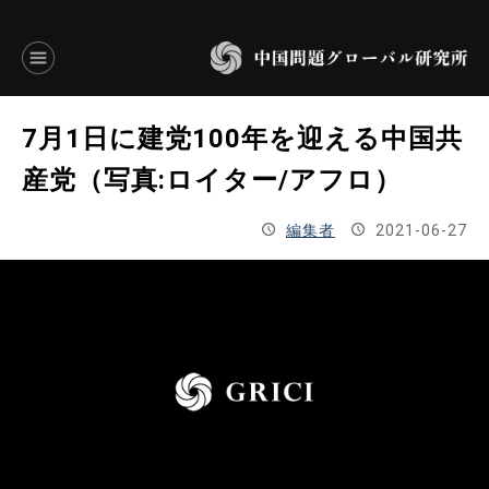
言語別アーカイブ
7月1日に建党100年を迎える中国共
ENGLISH
産党（写真:ロイター/アフロ）
JAPANESE
編集者
2021-06-27
基本操作
トップページ
研究員
研究所概要
設立趣意書