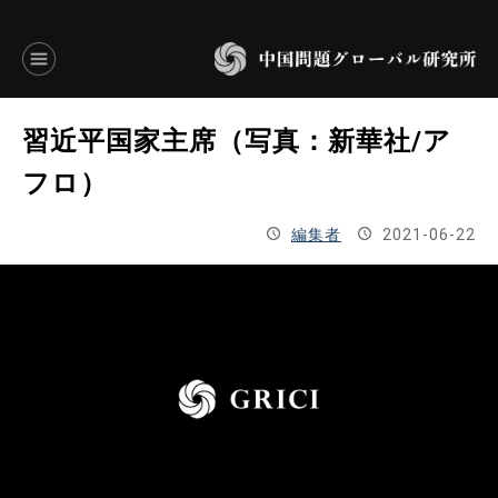
言語別アーカイブ
習近平国家主席（写真：新華社/ア
ENGLISH
フロ）
JAPANESE
編集者
2021-06-22
基本操作
トップページ
研究員
研究所概要
設立趣意書