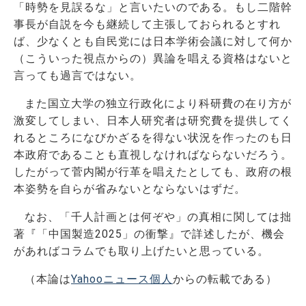
「時勢を見誤るな」と言いたいのである。もし二階幹
事長が自説を今も継続して主張しておられるとすれ
ば、少なくとも自民党には日本学術会議に対して何か
（こういった視点からの）異論を唱える資格はないと
言っても過言ではない。
また国立大学の独立行政化により科研費の在り方が
激変してしまい、日本人研究者は研究費を提供してく
れるところになびかざるを得ない状況を作ったのも日
本政府であることも直視しなければならないだろう。
したがって菅内閣が行革を唱えたとしても、政府の根
本姿勢を自らが省みないとならないはずだ。
なお、「千人計画とは何ぞや」の真相に関しては拙
著『「中国製造2025」の衝撃』で詳述したが、機会
があればコラムでも取り上げたいと思っている。
（本論は
Yahoo
ニュース個人
からの転載である）