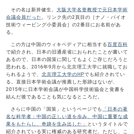
その名は新井健生。
大阪大学名誉教授で元日本学術
会議会員だった
。リンク先の2頁目の［ナノ・バイオ
技術ウィービング小委員会］の2番目にお名前があ
る。
この方は中国のウィキペディアに相当する
百度百科
で紹介され、日本の旧通産省におられたことが書いて
あるので、日本の国策に関してもよくご存じだろうと
思われる。2016年9月から北京理工大学に就職してお
られるようで、
北京理工大学のHP
でも紹介されてい
る。直接日本学術会議が推薦した形跡はないが、
2015年に日本学術会議が中国科学技術協会と覚書を
結んだ後であることも気になるところだ。
さらに中国の「国策」というページでも
「日本の著
名な科学者：中国の正しい道を歩み、中国に重要な成
果をもたらし、奇跡を生み出した」
というタイトルで
紹介されている実に権威のある研究者だ。ただし、こ