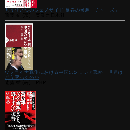
もうひとつのジェノサイド 長春の惨劇「チャーズ」
遠藤 誉 (著)、実業之日本社
ウクライナ戦争における中国の対ロシア戦略 世界は
どう変わるのか
遠藤 誉 (著)、PHP