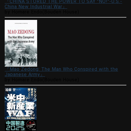
『CHINA STORED THE POWER TO SAY "NO!"-U.S.-
China New Industrial War』
by Homare Endo(Bouden House)
『Mao Zedong: The Man Who Conspired with the
Japanese Army』
by Homare Endo(Bouden House)