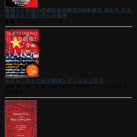
裏切りと陰謀の中国共産党建党100年秘史 習近平 父を
破滅させた鄧小平への復讐
遠藤 誉 (著)、ビジネス社
ポストコロナの米中覇権とデジタル人民元
遠藤 誉 (著), 白井 一成 (著), 中国問題グローバル研究
所 (編集)