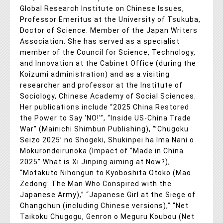
Global Research Institute on Chinese Issues,
Professor Emeritus at the University of Tsukuba,
Doctor of Science. Member of the Japan Writers
Association. She has served as a specialist
member of the Council for Science, Technology,
and Innovation at the Cabinet Office (during the
Koizumi administration) and as a visiting
researcher and professor at the Institute of
Sociology, Chinese Academy of Social Sciences.
Her publications include “2025 China Restored
the Power to Say 'NO!'”, “Inside US-China Trade
War” (Mainichi Shimbun Publishing), “’Chugoku
Seizo 2025’ no Shogeki, Shukinpei ha Ima Nani o
Mokurondeirunoka (Impact of “Made in China
2025” What is Xi Jinping aiming at Now?),
“Motakuto Nihongun to Kyoboshita Otoko (Mao
Zedong: The Man Who Conspired with the
Japanese Army),” “Japanese Girl at the Siege of
Changchun (including Chinese versions),” “Net
Taikoku Chugogu, Genron o Meguru Koubou (Net