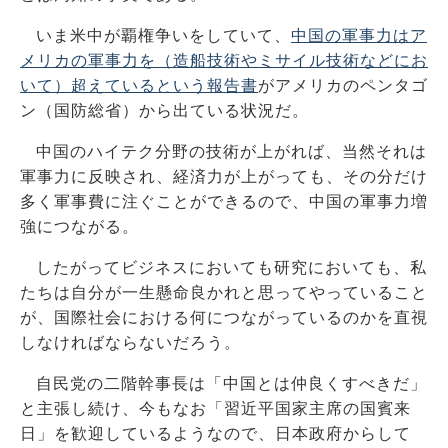
いま米中が覇権争いをしていて、
中国の軍事力はア
メリカの軍事力を（造船技術やミサイル技術などにお
いて）超えているという報告書
がアメリカのペンタゴ
ン（国防総省）から出ている状況だ。
中国のハイテク分野の技術が上がれば、当然それは
軍事力に反映され、経済力が上がっても、その分だけ
多く軍事費に注ぐことができるので、中国の軍事力増
強につながる。
したがってビジネスにおいても研究においても、私
たちは自分が一生懸命良かれと思ってやっていること
が、国際社会における何につながっているのかを直視
しなければならないだろう。
自民党の二階幹事長は「中国とは仲良くすべきだ」
と主張し続け、今もなお「習近平国家主席の国賓来
日」を歓迎しているようなので、日本政府からして