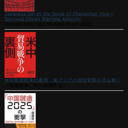
Japanese Girl at the Siege of Changchun: How I
Survived China's Wartime Atrocity
Homare Endo (著), Michael Brase (翻訳)
米中貿易戦争の裏側 東アジアの地殻変動を読み解く
（遠藤誉著、毎日新聞出版）