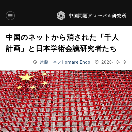
言語別アーカイブ
中国のネットから消された「千人
ENGLISH
計画」と日本学術会議研究者たち
JAPANESE
遠藤 誉／Homare Endo
2020-10-19
基本操作
トップページ
研究員
研究所概要
設立趣意書