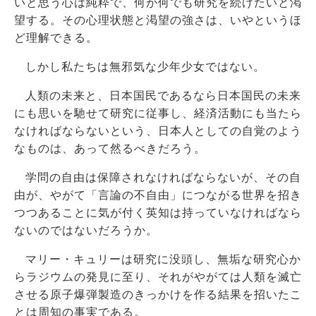
いと思う心は純粋で、何が何でも研究を続けたいと渇
望する。その心理状態と渇望の強さは、いやというほ
ど理解できる。
しかし私たちは無邪気な少年少女ではない。
人類の未来と、日本国民であるなら日本国民の未来
にも思いを馳せて研究に従事し、経済活動にも当たら
なければならないという、日本人としての自覚のよう
なものは、あって然るべきだろう。
学問の自由は保障されなければならないが、その自
由が、やがて「言論の不自由」につながる世界を招き
つつあることに気が付く英知は持っていなければなら
ないのではないだろうか。
マリー・キュリーは研究に没頭し、無垢な研究心か
らラジウムの発見に至り、それがやがては人類を滅亡
させる原子爆弾製造のきっかけを作る結果を招いたこ
とは周知の事実である。