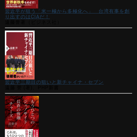
習近平が狙う「米一極から多極化へ」 台湾有事を創
り出すのはCIAだ！
遠藤誉著（ビジネス社）
習近平三期目の狙いと新チャイナ・セブン
遠藤 誉 (著)、PHP新書