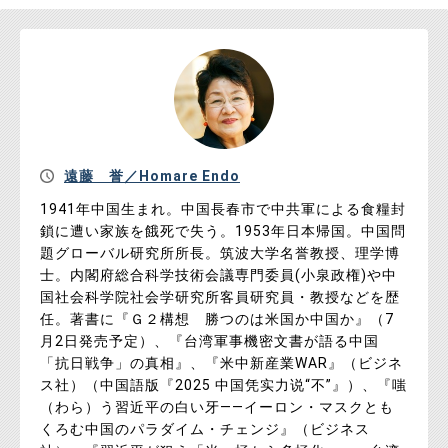
遠藤 誉／Homare Endo
1941年中国生まれ。中国長春市で中共軍による食糧封
鎖に遭い家族を餓死で失う。1953年日本帰国。中国問
題グローバル研究所所長。筑波大学名誉教授、理学博
士。内閣府総合科学技術会議専門委員(小泉政権)や中
国社会科学院社会学研究所客員研究員・教授などを歴
任。著書に『Ｇ２構想 勝つのは米国か中国か』（7
月2日発売予定）、『台湾軍事機密文書が語る中国
「抗日戦争」の真相』、『米中新産業WAR』（ビジネ
ス社）（中国語版『2025 中国凭实力说“不”』）、『嗤
（わら）う習近平の白い牙――イーロン・マスクとも
くろむ中国のパラダイム・チェンジ』（ビジネス