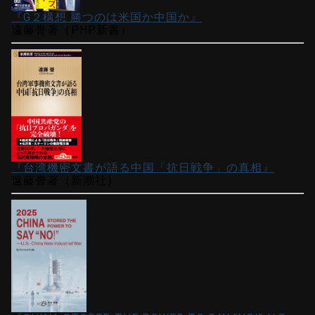
『G２構想 勝つのは米国か中国か』
遠藤誉著（PHP新書）
『台湾機密文書が語る中国「抗日戦争」の真相』
遠藤誉著（新潮社）