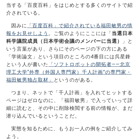
当する「百度百科」をはじめとする多くのサイトで紹
介されている。
因みに
「百度百科」で紹介されている福田敏男の情
報をお見せしよう
。ご覧のようにここには「
当選日本
科学議院成員（日本学術会議のメンバーに当選）
」と
いう言葉があり、さらにそのページの下の方にある
「学術論文」という項目のところの4番目には呉星鋒
という人が書いた
「ソフトロボットの開拓者――北京
理工大学“外専（外国人専門家）千人計画”の専門家・
福田敏男独占取材」
というのがある。
つまり、ネットで「千人計画」を入れてヒットする
ページはゼロなのに、「福田敏男」で入っていって詳
細に読むと、その中に削除検閲する前の情報が、まだ
潜り込んでいるということだ。
実態を知るために、もうお一人の例をご紹介してみ
よう。