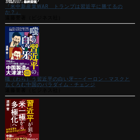
『米中新産業WAR トランプは習近平に勝てるの
か？』
遠藤誉著（ビジネス社）
嗤（わら）う習近平の白い牙――イーロン・マスクと
もくろむ中国のパラダイム・チェンジ
遠藤誉著（ビジネス社）