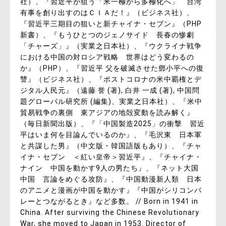
社）、『習近平が狙う「米一極から多極化へ」 台湾
有事を創り出すのはＣＩＡだ！』（ビジネス社）、
『習近平三期目の狙いと新チャイナ・セブン』（PHP
新書）、『もうひとつのジェノサイド 長春の惨劇
「チャーズ」』（実業之日本社）、『ウクライナ戦争
における中国の対ロシア戦略 世界はどう変わるの
か』（PHP）、『習近平 父を破滅させた鄧小平への復
讐』（ビジネス社）、『ポストコロナの米中覇権とデ
ジタル人民元』（遠藤 誉 (著), 白井 一成 (著), 中国問
題グローバル研究所 (編集)、実業之日本社）、『米中
貿易戦争の裏側 東アジアの地殻変動を読み解く』
（毎日新聞出版）、『「中国製造2025」の衝撃 習近
平はいま何を目論んでいるのか』、『毛沢東 日本軍
と共謀した男』（中文版・韓国語版もあり）、『チャ
イナ・セブン ＜紅い皇帝＞習近平』、『チャイナ・
ナイン 中国を動かす9人の男たち』、『ネット大国
中国 言論をめぐる攻防』、『中国動漫新人類 日本
のアニメと漫画が中国を動かす』『中国がシリコンバ
レーとつながるとき』など多数。 // Born in 1941 in
China. After surviving the Chinese Revolutionary
War, she moved to Japan in 1953. Director of