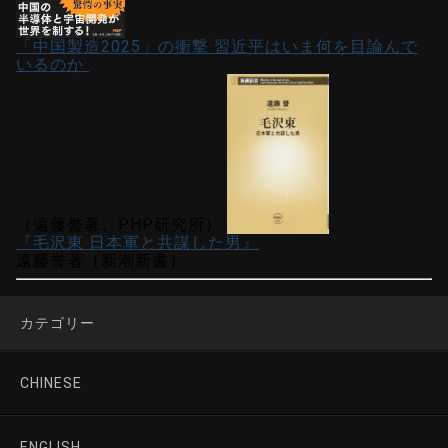
「中国製造2025」の衝撃 習近平はいま何を目論んで
いるのか
（遠藤誉著、PHP研究所）
『毛沢東 日本軍と共謀した男』
遠藤誉著（新潮新書）
カテゴリー
CHINESE
ENGLISH