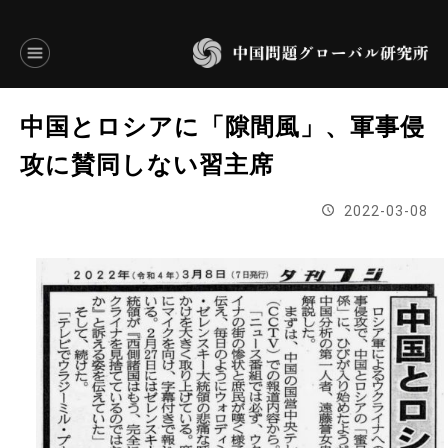
言語別アーカイブ
中国とロシアに「隙間風」、軍事侵
ENGLISH
攻に賛同しない習主席
JAPANESE
2022-03-08
基本操作
トップページ
研究員
研究所概要
設立趣意書