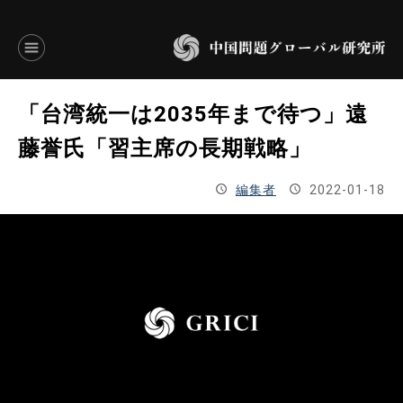
言語別アーカイブ
「台湾統一は2035年まで待つ」遠
ENGLISH
藤誉氏「習主席の長期戦略」
JAPANESE
編集者
2022-01-18
基本操作
トップページ
研究員
研究所概要
設立趣意書